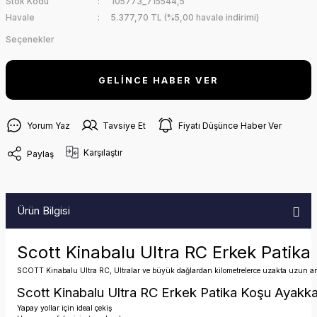
Stok Kodu
105773_715544,5
Havale
5.377,70 TL (%5,00 havale indirimi)
Seçenekler
GELİNCE HABER VER
Yorum Yaz
Tavsiye Et
Fiyatı Düşünce Haber Ver
Karşılaştır
Paylaş
Ürün Bilgisi
Scott Kinabalu Ultra RC Erkek Patika
SCOTT Kinabalu Ultra RC, Ultralar ve büyük dağlardan kilometrelerce uzakta uzun antr
Scott Kinabalu Ultra RC Erkek Patika Koşu Ayakkab
Yapay yollar için ideal çekiş