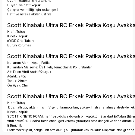
Uzun mesafeler için tasarlandı
Duyarlı ve hafif köpük
Çalışma verimliliği için rocker şekli
Hafif ve nefes alabilen üst file
Scott Kinabalu Ultra RC Erkek Patika Koşu Ayakka
Hibrit Tutuş
Kinetik Köpük
eRIDE Orta Taban
Burun Koruması
Scott Kinabalu Ultra RC Erkek Patika Koşu Ayakkab
Kullanım Alanı: Koşu , Patika
Kullanılan Malzeme: ÜST: File/Termoplastik Poliüretanlar
Alt: Etilen Vinil Asetat/Kauçuk
Ağırlık: 270g
Topuk: 29mm
Ön Ayak: 21mm
Scott Kinabalu Ultra RC Erkek Patika Koşu Ayakkabı
Hibrit Tutuş
Düz hatlı güç aktarımı için V şeritli kramponları, yüksek hızlı viraj almayı desteklemek 
Kinetik Köpük
SCOTT KINETIC FOAM, hafif ve oldukça duyarlı bir köpüktür. Standart EVA'dan (Etile
vinil asetat) %14 daha fazla enerji geri vererek yumuşak ama dengeli ve daha dinamik bi
E Binicilik
Eşsiz rocker şekli, dengeli bir orta duruş oluşturarak koşucuların ulaşmak istediği daha