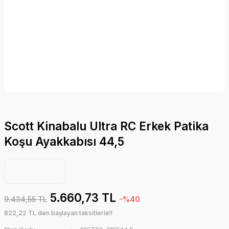
Scott Kinabalu Ultra RC Erkek Patika
Koşu Ayakkabısı 44,5
5.660,73 TL
9.434,55 TL
-%40
822,22 TL den başlayan taksitlerle!!