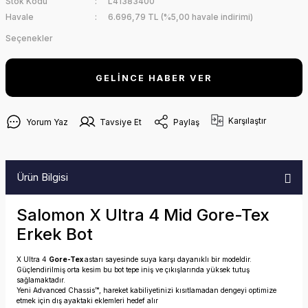
Stok Kodu
L41383400
Havale
6.696,79 TL (%5,00 havale indirimi)
Seçenekler
GELİNCE HABER VER
Karşılaştır
Yorum Yaz
Tavsiye Et
Paylaş
Ürün Bilgisi
Salomon X Ultra 4 Mid Gore-Tex
Erkek Bot
X Ultra 4
Gore-Tex
astarı sayesinde suya karşı dayanıklı bir modeldir.
Güçlendirilmiş orta kesim bu bot tepe iniş ve çıkışlarında yüksek tutuş
sağlamaktadır.
Yeni Advanced Chassis™, hareket kabiliyetinizi kısıtlamadan dengeyi optimize
etmek için dış ayaktaki eklemleri hedef alır