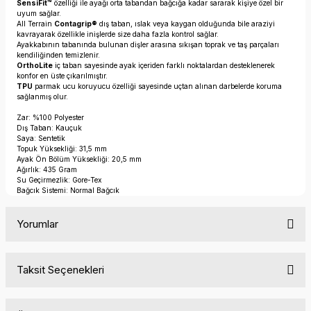
SensiFit™
özelliği ile ayağı orta tabandan bağcığa kadar sararak kişiye özel bir
uyum sağlar.
All Terrain
Contagrip®
dış taban, ıslak veya kaygan olduğunda bile araziyi
kavrayarak özellikle inişlerde size daha fazla kontrol sağlar.
Ayakkabının tabanında bulunan dişler arasına sıkışan toprak ve taş parçaları
kendiliğinden temizlenir.
OrthoLite
iç taban sayesinde ayak içeriden farklı noktalardan desteklenerek
konfor en üste çıkarılmıştır.
TPU
parmak ucu koruyucu özelliği sayesinde uçtan alınan darbelerde koruma
sağlanmış olur.
Zar: %100 Polyester
Dış Taban: Kauçuk
Saya: Sentetik
Topuk Yüksekliği: 31,5 mm
Ayak Ön Bölüm Yüksekliği: 20,5 mm
Ağırlık: 435 Gram
Su Geçirmezlik: Gore-Tex
Bağcık Sistemi: Normal Bağcık
Yorumlar
Taksit Seçenekleri
Bu ürüne ilk yorumu siz yapın!