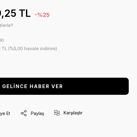
,25 TL
-%25
lerle!!
00
 TL (%5,00 havale indirimi)
GELİNCE HABER VER
Karşılaştır
ye Et
Paylaş