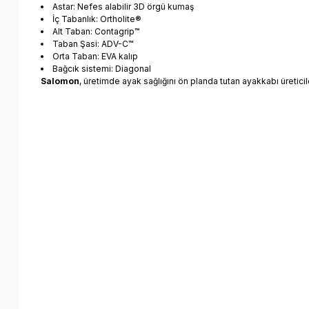
Astar: Nefes alabilir 3D örgü kumaş
İç Tabanlık: Ortholite®
Alt Taban: Contagrip™
Taban Şasi: ADV-C™
Orta Taban: EVA kalıp
Bağcık sistemi: Diagonal
Salomon
, üretimde ayak sağlığını ön planda tutan ayakkabı üreticil