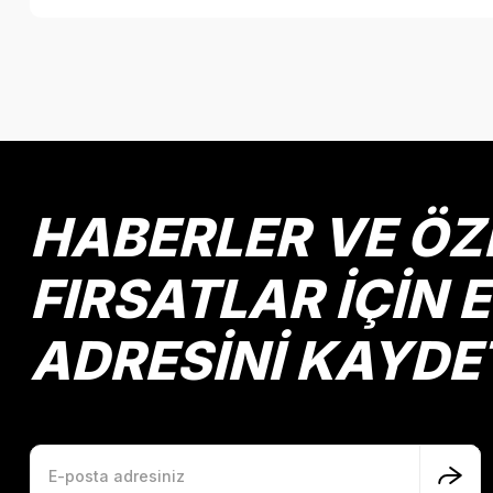
Bu ürünün fiyat bilgisi, resim, ürün açıklamalarında ve diğer k
Görüş ve önerileriniz için teşekkür ederiz.
Ürün resmi kalitesiz, bozuk veya görüntülenemiyor.
Ürün açıklamasında eksik bilgiler bulunuyor.
Ürün bilgilerinde hatalar bulunuyor.
HABERLER VE ÖZ
Ürün fiyatı diğer sitelerden daha pahalı.
Bu ürüne benzer farklı alternatifler olmalı.
FIRSATLAR İÇİN 
ADRESİNİ KAYDE