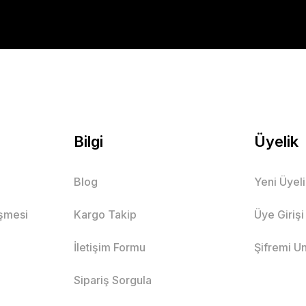
Bilgi
Üyelik
Blog
Yeni Üyel
eşmesi
Kargo Takip
Üye Girişi
İletişim Formu
Şifremi U
Sipariş Sorgula