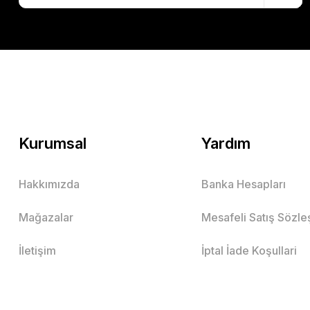
Kurumsal
Yardım
Hakkımızda
Banka Hesapları
Mağazalar
Mesafeli Satış Sözl
İletişim
İptal İade Koşullari