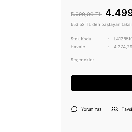
4.499
5.999,00 TL
653,52 TL den başlayan taksit
Stok Kodu
L412851
Havale
4.274,29
Seçenekler
Yorum Yaz
Tavsi