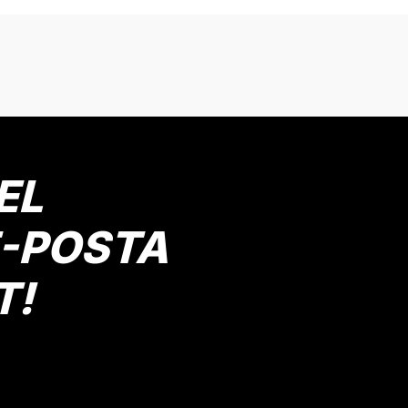
onularda yetersiz gördüğünüz noktaları öneri formunu kullanarak tarafımız
Bu ürüne ilk yorumu siz yapın!
Yorum Yaz
EL
E-POSTA
T!
Gönder