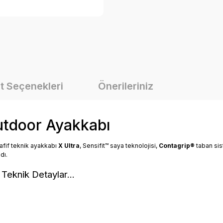
t Seçenekleri
Önerileriniz
utdoor Ayakkabı
 hafif teknik ayakkabı
X Ultra
, Sensifit™ saya teknolojisi,
Contagrip®
taban sis
ndı.
Teknik Detaylar...