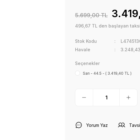
3.419
5.699,00 TL
496,67 TL den başlayan taksit
Stok Kodu
L474513
Havale
3.248,43
Seçenekler
Sarı - 44.5 - ( 3.419,40 TL )
Yorum Yaz
Tavsi