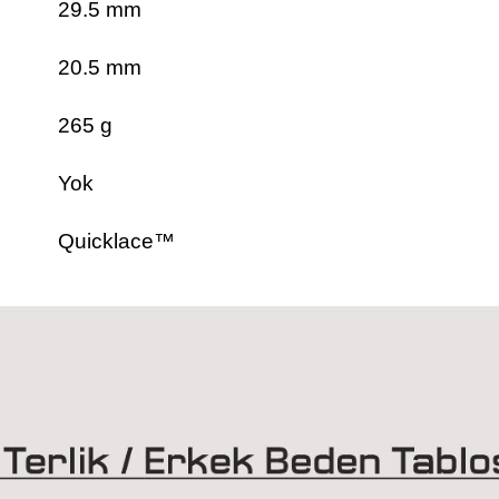
29.5 mm
20.5 mm
265 g
Yok
Quicklace™