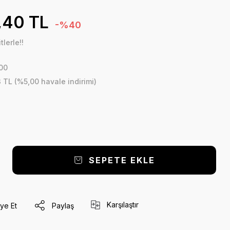
,40 TL
-%40
lerle!!
00
 TL (%5,00 havale indirimi)
SEPETE EKLE
Karşılaştır
ye Et
Paylaş