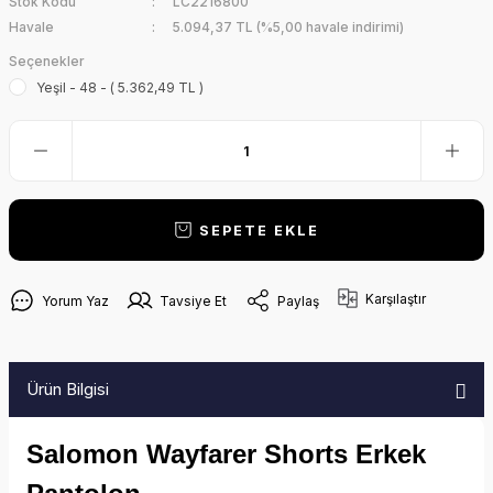
Stok Kodu
LC2216800
Havale
5.094,37 TL (%5,00 havale indirimi)
Seçenekler
Yeşil - 48 - ( 5.362,49 TL )
SEPETE EKLE
Karşılaştır
Yorum Yaz
Tavsiye Et
Paylaş
Ürün Bilgisi
Salomon Wayfarer Shorts Erkek