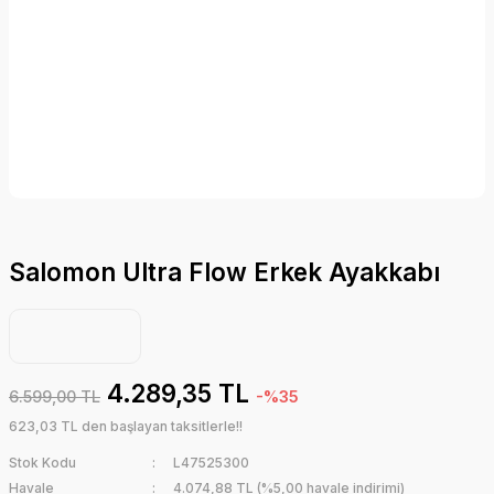
Salomon Ultra Flow Erkek Ayakkabı
4.289,35 TL
6.599,00 TL
-%35
623,03 TL den başlayan taksitlerle!!
Stok Kodu
L47525300
Havale
4.074,88 TL (%5,00 havale indirimi)