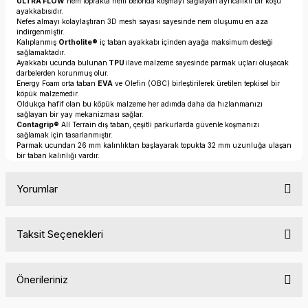
ULTRA FLOW
hem toprakta hem betonda koşmayı sağlayan ayrıcalıklı bir koşu
ayakkabısıdır.
Nefes almayı kolaylaştıran 3D mesh sayası sayesinde nem oluşumu en aza
indirgenmiştir.
Kalıplanmış
Ortholite®
iç taban ayakkabı içinden ayağa maksimum desteği
sağlamaktadır.
Ayakkabı ucunda bulunan
TPU
ilave malzeme sayesinde parmak uçları oluşacak
darbelerden korunmuş olur.
Energy Foam orta taban
EVA
ve Olefin (OBC) birleştirilerek üretilen tepkisel bir
köpük malzemedir.
Oldukça hafif olan bu köpük malzeme her adımda daha da hızlanmanızı
sağlayan bir yay mekanizması sağlar.
Contagrip®
All Terrain dış taban, çeşitli parkurlarda güvenle koşmanızı
sağlamak için tasarlanmıştır.
Parmak ucundan 26 mm kalınlıktan başlayarak topukta 32 mm uzunluğa ulaşan
bir taban kalınlığı vardır.
Yorumlar
Taksit Seçenekleri
Bu ürüne ilk yorumu siz yapın!
Önerileriniz
Yorum Yaz