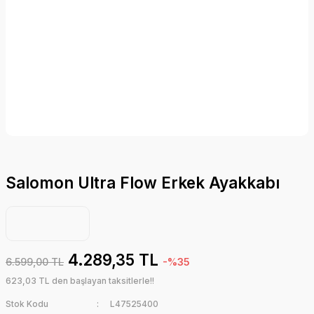
Salomon Ultra Flow Erkek Ayakkabı
4.289,35 TL
6.599,00 TL
-%35
623,03 TL den başlayan taksitlerle!!
Stok Kodu
L47525400