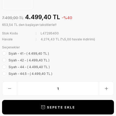
Dalış Feneri
Zıpkın Lastiği
4.499,40 TL
Dalış Şamandıra
7.499,00 TL
-%40
653,54 TL den başlayan taksitlerle!!
Zıpkın Şişi
Su Altı Kamerala
Stok Kodu
L47295400
Havale
4.274,43 TL (%5,00 havale indirimi)
Triatlon 
Elbisesi
Seçenekler
Siyah - 41 - ( 4.499,40 TL )
Siyah - 42 - ( 4.499,40 TL )
Siyah - 44 - ( 4.499,40 TL )
Siyah - 44.5 - ( 4.499,40 TL )
SEPETE EKLE