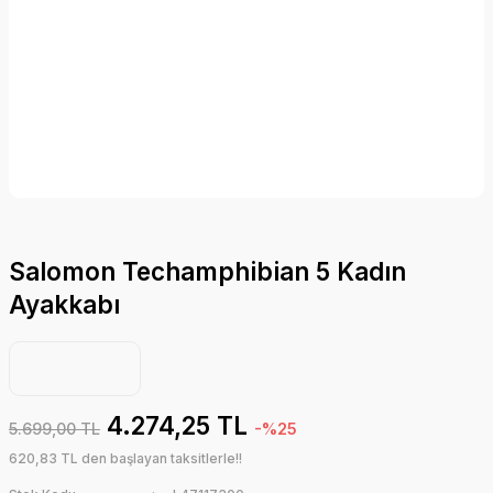
Salomon Techamphibian 5 Kadın
Ayakkabı
4.274,25 TL
5.699,00 TL
-%25
620,83 TL den başlayan taksitlerle!!