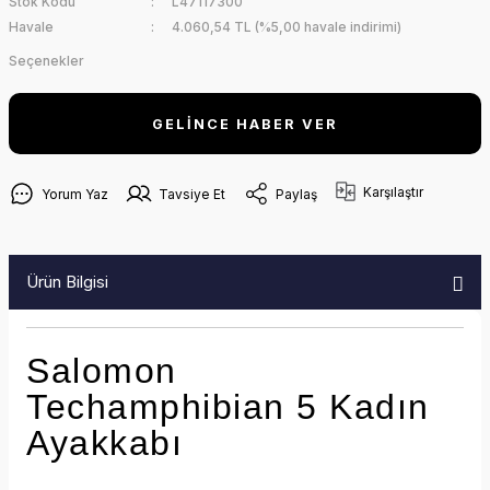
Stok Kodu
L47117300
Havale
4.060,54 TL (%5,00 havale indirimi)
Seçenekler
GELİNCE HABER VER
Karşılaştır
Yorum Yaz
Tavsiye Et
Paylaş
Ürün Bilgisi
Salomon
Techamphibian 5 Kadın
Ayakkabı