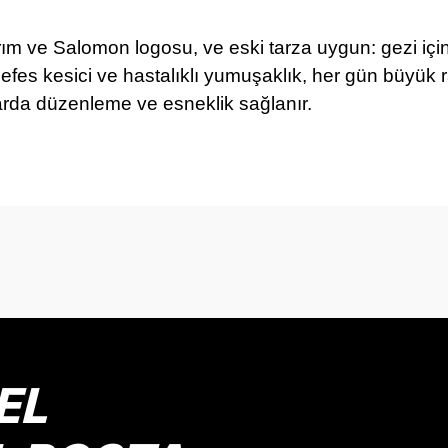
ım ve Salomon logosu, ve eski tarza uygun: gezi için,
es kesici ve hastalıklı yumuşaklık, her gün büyük r
rda düzenleme ve esneklik sağlanır.
onularda yetersiz gördüğünüz noktaları öneri formunu kullanarak tarafımız
Bu ürüne ilk yorumu siz yapın!
Yorum Yaz
EL