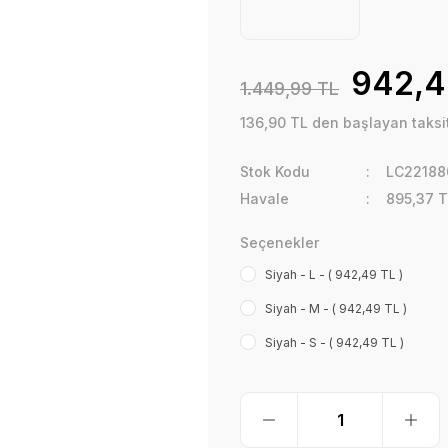
942,4
1.449,99 TL
136,90 TL den başlayan taksit
Stok Kodu
LC22188
Havale
895,37 T
Seçenekler
Siyah - L - ( 942,49 TL )
Siyah - M - ( 942,49 TL )
Siyah - S - ( 942,49 TL )