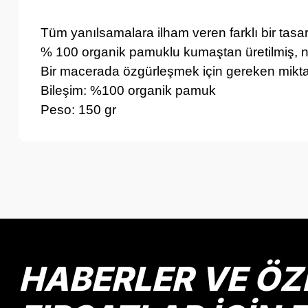
Tüm yanılsamalara ilham veren farklı bir tasar
% 100 organik pamuklu kumaştan üretilmiş, nef
Bir macerada özgürleşmek için gereken mikta
Bileşim: %100 organik pamuk
Peso: 150 gr
Bu ürünün fiyat bilgisi, resim, ürün açıklamalarında ve diğer k
Görüş ve önerileriniz için teşekkür ederiz.
Ürün resmi kalitesiz, bozuk veya görüntülenemiyor.
Ürün açıklamasında eksik bilgiler bulunuyor.
Ürün bilgilerinde hatalar bulunuyor.
HABERLER VE ÖZ
Ürün fiyatı diğer sitelerden daha pahalı.
Bu ürüne benzer farklı alternatifler olmalı.