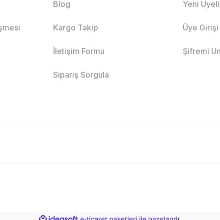
Blog
Yeni Üyel
eşmesi
Kargo Takip
Üye Girişi
İletişim Formu
Şifremi U
Sipariş Sorgula
ile
ideasoft
e-