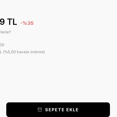
9 TL
-%35
lerle!!
00
L (%5,00 havale indirimi)
SEPETE EKLE