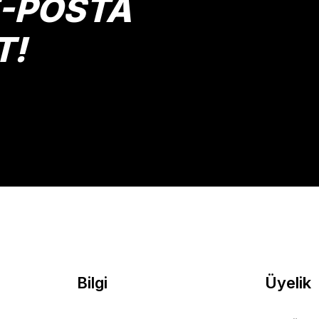
E-POSTA
T!
Gönder
Bilgi
Üyelik