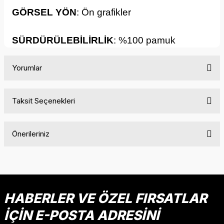
GÖRSEL YÖN
: Ön grafikler
SÜRDÜRÜLEBİLİRLİK
: %100 pamuk
Yorumlar
Taksit Seçenekleri
Bu ürüne ilk yorumu siz yapın!
Önerileriniz
Yorum Yaz
Bu ürünün fiyat bilgisi, resim, ürün açıklamalarında ve diğer
konularda yetersiz gördüğünüz noktaları öneri formunu
kullanarak tarafımıza iletebilirsiniz.
Görüş ve önerileriniz için teşekkür ederiz.
HABERLER VE ÖZEL FIRSATLAR
İÇİN E-POSTA ADRESİNİ
Ürün resmi kalitesiz, bozuk veya görüntülenemiyor.