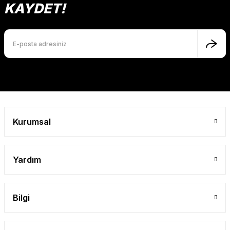
Ürün açıklamasında eksik bilgiler bulunuyor.
KAYDET!
Ürün bilgilerinde hatalar bulunuyor.
Ürün fiyatı diğer sitelerden daha pahalı.
Bu ürüne benzer farklı alternatifler olmalı.
Gönder
Kurumsal
Yardım
Bilgi