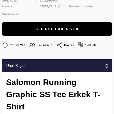
Stok Kodu
LC2246800
Havale
1.033,12 TL (%5,00 havale indirimi)
Seçenekler
GELİNCE HABER VER
Karşılaştır
Yorum Yaz
Tavsiye Et
Paylaş
Ürün Bilgisi
Salomon Running
Graphic SS Tee Erkek T-
Shirt