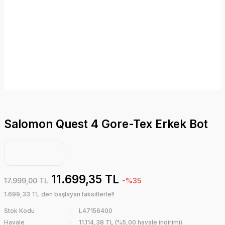
Salomon Quest 4 Gore-Tex Erkek Bot
11.699,35 TL
17.999,00 TL
-%35
1.699,33 TL den başlayan taksitlerle!!
Stok Kodu
L47156400
Havale
11.114,38 TL (%5,00 havale indirimi)