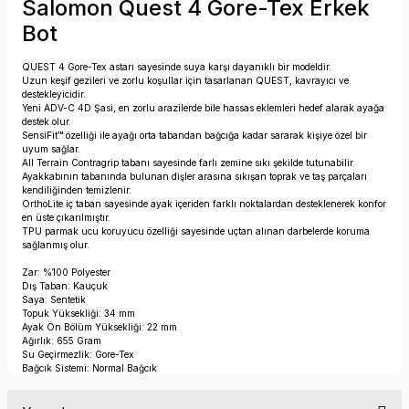
Salomon Quest 4 Gore-Tex Erkek
Bot
QUEST 4 Gore-Tex astarı sayesinde suya karşı dayanıklı bir modeldir.
Uzun keşif gezileri ve zorlu koşullar için tasarlanan QUEST, kavrayıcı ve
destekleyicidir.
Yeni ADV-C 4D Şasi, en zorlu arazilerde bile hassas eklemleri hedef alarak ayağa
destek olur.
SensiFit™ özelliği ile ayağı orta tabandan bağcığa kadar sararak kişiye özel bir
uyum sağlar.
All Terrain Contragrip tabanı sayesinde farlı zemine sıkı şekilde tutunabilir.
Ayakkabının tabanında bulunan dişler arasına sıkışan toprak ve taş parçaları
kendiliğinden temizlenir.
OrthoLite iç taban sayesinde ayak içeriden farklı noktalardan desteklenerek konfor
en üste çıkarılmıştır.
TPU parmak ucu koruyucu özelliği sayesinde uçtan alınan darbelerde koruma
sağlanmış olur.
Zar: %100 Polyester
Dış Taban: Kauçuk
Saya: Sentetik
Topuk Yüksekliği: 34 mm
Ayak Ön Bölüm Yüksekliği: 22 mm
Ağırlık: 655 Gram
Su Geçirmezlik: Gore-Tex
Bağcık Sistemi: Normal Bağcık