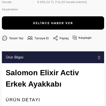
Havale
6.056,24 TL (%5,00 havale indirimi)
Seçenekler
GELİNCE HABER VER
Karşılaştır
Yorum Yaz
Tavsiye Et
Paylaş
Ürün Bilgisi
Salomon Elixir Activ
Erkek Ayakkabı
ÜRÜN DETAYI