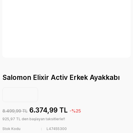
Salomon Elixir Activ Erkek Ayakkabı
6.374,99 TL
8.499,99 TL
-%25
925,97 TL den başlayan taksitlerle!!
Stok Kodu
L47455300