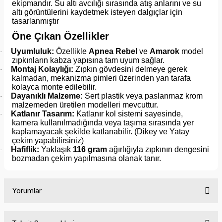
ekipmandır. Su altı avcılığı sırasında atış anlarını ve su
altı görüntülerini kaydetmek isteyen dalgıçlar için
tasarlanmıştır
Öne Çıkan Özellikler
Uyumluluk:
Özellikle
Apnea Rebel
ve
Amarok
model
·
zıpkınların kabza yapısına tam uyum sağlar.
Montaj Kolaylığı:
Zıpkın gövdesini delmeye gerek
·
kalmadan, mekanizma pimleri üzerinden yan tarafa
kolayca monte edilebilir.
Dayanıklı Malzeme:
Sert plastik veya paslanmaz krom
·
malzemeden üretilen modelleri mevcuttur.
Katlanır Tasarım:
Katlanır kol sistemi sayesinde,
·
kamera kullanılmadığında veya taşıma sırasında yer
kaplamayacak şekilde katlanabilir. (Dikey ve Yatay
çekim yapabilirsiniz)
Hafiflik:
Yaklaşık
116 gram
ağırlığıyla zıpkının dengesini
·
bozmadan çekim yapılmasına olanak tanır.
Yorumlar