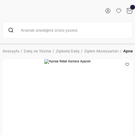
Anasayfa
Dalış ve Yüzme
Zıpkınla Dalış
Zıpkın Aksesuarları
Apnea