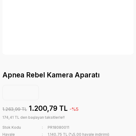
Apnea Rebel Kamera Aparatı
1.200,79 TL
1.263,99 TL
-%5
174,41 TL den başlayan taksitlerle!!
Stok Kodu
PR18080011
Havale
1.140,75 TL (%5,00 havale indirimi)