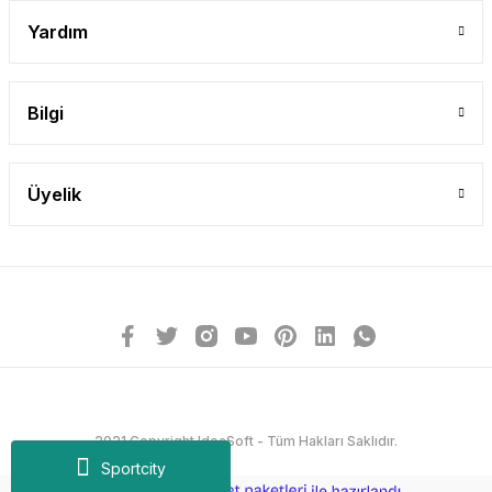
Yardım
Bilgi
Üyelik
2021 Copyright IdeaSoft - Tüm Hakları Saklıdır.
Sportcity
ideasoft
ile
e-