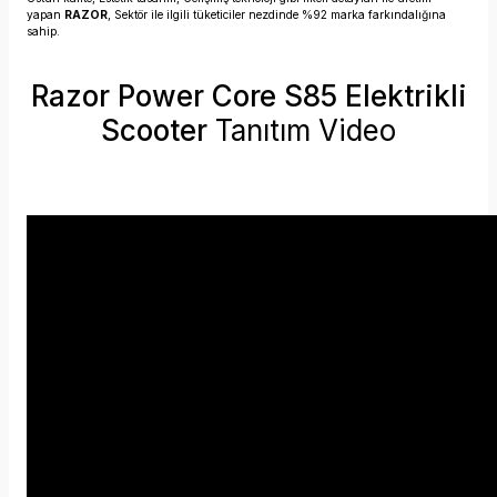
yapan
RAZOR
, Sektör ile ilgili tüketiciler nezdinde %92 marka farkındalığına
sahip.
Razor Power Core S85 Elektrikli
Scooter
Tanıtım Video