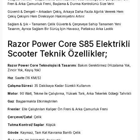
Fren & Arka Çamurluk Freni, Başlama & Durma Kontrolünü Size Verir.
Güvenli & Dengeli – Arkadan Çekiş, Arkaya Daha Fazla Ağırlık Vererek Hem
Çekiş Çekişini Hem Direksiyon Hakimiyetini Artırır.
Sağlam & Şık – Tamamen Çelik Güverte & Çerçeveye Sahip Tamamen Yeni
Tasarım, Ayrıca Sağlam Bir Sürüş İçin Havasız, Patlaksız Arka Lastik
Razor Power Core S85 Elektrikli
Scooter Teknik Özellikler;
Razor Power Core Teknolojisi & Tasarımı
: Bakım Gerektirmez (Hizalama Yok,
Zincir Yok, Kayış Yok)
Hız
: Saatte (16 KM/S)
Çalışma Süresi
: 35 Dakikaya Kadar Sürekli Kullanım
Motor
: 90 Watt, Tekme İle Çalıştırma, Yüksek Tork, Arka Tekerlek Göbeği Tahrikli
Gaz
: Başparmakla Etkinleştirilen
Frenler
: Elle Çalıştırılan Kaliper Ön Freni & Arka Çamurluk Freni
Çerçeve/Çatal
: Çelik
Tutma Kontrol/ Saplar
: Köpük
Gövde
: Kaymaz, Tam Kat Kavrama Bantlı Çelik