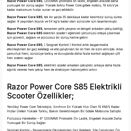
Razor Power Core S85
, (200MM) pnömatik ön lastik, engebeli arazide daha
yumuşak bir sürüş sağlar. Yüksek torklu Power Core göbek motoru, 16 km/s'ye
kadar maksimum hızlar sunar ve şarj edilebilir
Razor Power Core S85
, tek bir şarjla 35 dakikaya kadar kesintisiz sürüş süresi
sağlar. 8 yaşından büyük ve 54 kg'a kadar olan sürücüler için tasarlanmıştır.
Razor Power Core S85
, tamamen çelik çerçeve ve dengeli arkadan çekiş özelliği,
Razor Power Core S85
elektrikli scooter'ı eğlenceli yönünüzü ortaya çıkarmak
için güvenli, sağlam ve pürüzsüz bir sürüş haline getirir.
Razor Power Core S85
, ( Sezgisel Kontrol ) Kontrol artık başparmakla
etkinleştirilen bir gaz kelebeği ve elle çalıştırılan bir ön fren ile sizin elinizde. Arka
çamurluk freni, sürücüye kalkış ve duruşlarda daha fazla kontrol sağlayan çift
fren sistemi sağlar.
Razor Power Core S85
, elektrikli scooter arkadan çekişlidir, arkaya daha fazla
ağırlık vererek hem çekişi hem de direksiyon hakimiyetini artırır.
Razor Power Core S85 Elektrikli
Scooter Özellikler;
Yenilikçi Power Core Teknolojisi, Sınıfının En Yüksek Hızı Olan 16 KM/S Kadar
Hızlar Üreten Yüksek Torklu, Bakım Gerektirmeyen Bir Göbek Motoruna Sahiptir.
Pürüzsüz Hareketler – 8" (200MM) Pnömatik Ön Lastik, Engebeli Arazide Daha
Yumuşak Bir Sürüş Sağlar.
Sezgisel Kontrol – Başparmakla Etkinleştirilen Gaz Kelebeği, Elle Çalıştırılan Ön