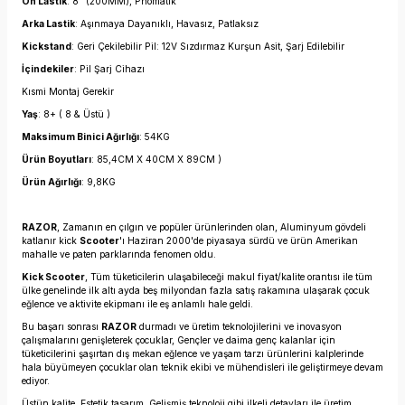
Ön Lastik
: 8" (200MM), Pnömatik
Arka Lastik
: Aşınmaya Dayanıklı, Havasız, Patlaksız
Kickstand
: Geri Çekilebilir Pil: 12V Sızdırmaz Kurşun Asit, Şarj Edilebilir
İçindekiler
: Pil Şarj Cihazı
Kısmi Montaj Gerekir
Yaş
: 8+ ( 8 & Üstü )
Maksimum Binici Ağırlığı
: 54KG
Ürün Boyutları
: 85,4CM X 40CM X 89CM )
Ürün Ağırlığı
: 9,8KG
RAZOR
, Zamanın en çılgın ve popüler ürünlerinden olan, Aluminyum gövdeli
katlanır kick
Scooter
'ı Haziran 2000'de piyasaya sürdü ve ürün Amerikan
mahalle ve paten parklarında fenomen oldu.
Kick Scooter
, Tüm tüketicilerin ulaşabileceği makul fiyat/kalite orantısı ile tüm
ülke genelinde ilk altı ayda beş milyondan fazla satış rakamına ulaşarak çocuk
eğlence ve aktivite ekipmanı ile eş anlamlı hale geldi.
Bu başarı sonrası
RAZOR
durmadı ve üretim teknolojilerini ve inovasyon
çalışmalarını genişleterek çocuklar, Gençler ve daima genç kalanlar için
tüketicilerini şaşırtan dış mekan eğlence ve yaşam tarzı ürünlerini kalplerinde
hala büyümeyen çocuklar olan teknik ekibi ve mühendisleri ile geliştirmeye devam
ediyor.
Üstün kalite, Estetik tasarım, Gelişmiş teknoloji gibi ilkeli detayları ile üretim