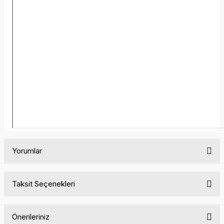
Yorumlar
Taksit Seçenekleri
Bu ürüne ilk yorumu siz yapın!
Önerileriniz
Yorum Yaz