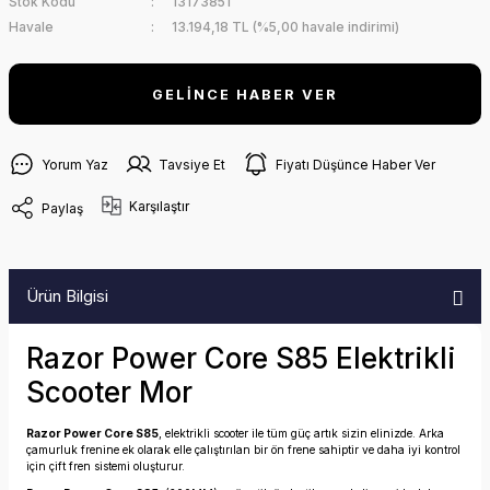
Stok Kodu
13173851
Havale
13.194,18 TL (%5,00 havale indirimi)
GELİNCE HABER VER
Yorum Yaz
Tavsiye Et
Fiyatı Düşünce Haber Ver
Karşılaştır
Paylaş
Ürün Bilgisi
Razor Power Core S85 Elektrikli
Scooter Mor
Razor Power Core S85
, elektrikli scooter ile tüm güç artık sizin elinizde. Arka
çamurluk frenine ek olarak elle çalıştırılan bir ön frene sahiptir ve daha iyi kontrol
için çift fren sistemi oluşturur.