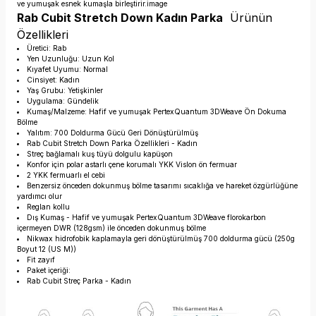
ve yumuşak esnek kumaşla birleştirir.image
Rab Cubit Stretch Down
Kadın
Parka
Ürünün
Özellikleri
Üretici: Rab
Yen Uzunluğu: Uzun Kol
Kıyafet Uyumu: Normal
Cinsiyet: Kadın
Yaş Grubu: Yetişkinler
Uygulama: Gündelik
Kumaş/Malzeme: Hafif ve yumuşak PertexQuantum 3DWeave Ön Dokuma
Bölme
Yalıtım: 700 Doldurma Gücü Geri Dönüştürülmüş
Rab Cubit Stretch Down Parka Özellikleri - Kadın
Streç bağlamalı kuş tüyü dolgulu kapüşon
Konfor için polar astarlı çene korumalı YKK Vislon ön fermuar
2 YKK fermuarlı el cebi
Benzersiz önceden dokunmuş bölme tasarımı sıcaklığa ve hareket özgürlüğüne
yardımcı olur
Reglan kollu
Dış Kumaş - Hafif ve yumuşak PertexQuantum 3DWeave florokarbon
içermeyen DWR (128gsm) ile önceden dokunmuş bölme
Nikwax hidrofobik kaplamayla geri dönüştürülmüş 700 doldurma gücü (250g
Boyut 12 (US M))
Fit zayıf
Paket içeriği:
Rab Cubit Streç Parka - Kadın