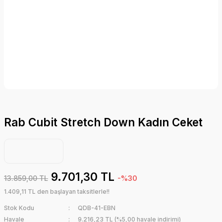
Rab Cubit Stretch Down Kadın Ceket
9.701,30 TL
13.859,00 TL
-%30
1.409,11 TL den başlayan taksitlerle!!
Stok Kodu
QDB-41-EBN
Havale
9.216,23 TL (%5,00 havale indirimi)