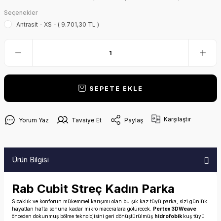
Seçenekler
Antrasit - XS - ( 9.701,30 TL )
SEPETE EKLE
Karşılaştır
Yorum Yaz
Tavsiye Et
Paylaş
Ürün Bilgisi
Rab Cubit Streç Kadın Parka
Sıcaklık ve konforun mükemmel karışımı olan bu şık kaz tüyü parka, sizi günlük
hayattan hafta sonuna kadar mikro maceralara götürecek.
Pertex 3DWeave
önceden dokunmuş bölme teknolojisini geri dönüştürülmüş
hidrofobik
kuş tüyü