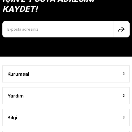
Ürün açıklamasında eksik bilgiler bulunuyor.
KAYDET!
Ürün bilgilerinde hatalar bulunuyor.
Ürün fiyatı diğer sitelerden daha pahalı.
Bu ürüne benzer farklı alternatifler olmalı.
Gönder
Kurumsal
Yardım
Bilgi