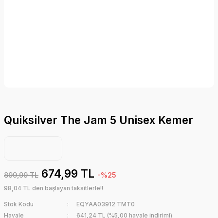
Quiksilver The Jam 5 Unisex Kemer
674,99 TL
899,99 TL
-%25
98,04 TL den başlayan taksitlerle!!
Stok Kodu
EQYAA03912 TMT0
Havale
641,24 TL (%5,00 havale indirimi)