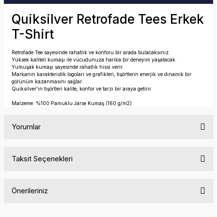
Quiksilver Retrofade Tees Erkek
T-Shirt
Retrofade Tee sayesinde rahatlık ve konforu bir arada bulacaksınız.
Yüksek kaliteli kumaşı ile vücudunuza harika bir deneyim yaşatacak.
Yumuşak kumaşı sayesinde rahatlık hissi verir.
Markanın karakteristik logoları ve grafikleri, tişörtlerin enerjik ve dinamik bir
görünüm kazanmasını sağlar.
Quiksilver'ın tişörtleri kalite, konfor ve tarzı bir araya getirir.
Malzeme: %100 Pamuklu Jarse Kumaş (160 g/m2)
Yorumlar
Taksit Seçenekleri
Bu ürüne ilk yorumu siz yapın!
Önerileriniz
Yorum Yaz
Bu ürünün fiyat bilgisi, resim, ürün açıklamalarında ve diğer