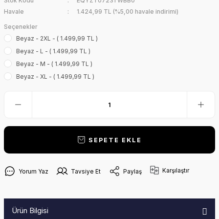
Stok Kodu
EQYZT07231 WBB0
Havale
1.424,99 TL (%5,00 havale indirimi)
Seçenekler
Beyaz - 2XL - ( 1.499,99 TL )
Beyaz - L - ( 1.499,99 TL )
Beyaz - M - ( 1.499,99 TL )
Beyaz - XL - ( 1.499,99 TL )
SEPETE EKLE
Karşılaştır
Yorum Yaz
Tavsiye Et
Paylaş
Ürün Bilgisi