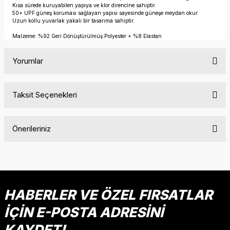
Kısa sürede kuruyabilen yapıya ve klor direncine sahiptir.
50+ UPF güneş koruması sağlayan yapısı sayesinde güneşe meydan okur.
Uzun kollu yuvarlak yakalı bir tasarıma sahiptir.
Malzeme: %92 Geri Dönüştürülmüş Polyester + %8 Elastan
Yorumlar
Taksit Seçenekleri
Bu ürüne ilk yorumu siz yapın!
Önerileriniz
Yorum Yaz
Bu ürünün fiyat bilgisi, resim, ürün açıklamalarında ve diğer
konularda yetersiz gördüğünüz noktaları öneri formunu
kullanarak tarafımıza iletebilirsiniz.
Görüş ve önerileriniz için teşekkür ederiz.
HABERLER VE ÖZEL FIRSATLAR
İÇİN E-POSTA ADRESİNİ
Ürün resmi kalitesiz, bozuk veya görüntülenemiyor.
Ürün açıklamasında eksik bilgiler bulunuyor.
KAYDET!