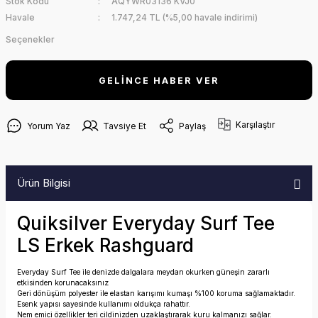
Stok Kodu
AQYWR03136 KVJ0
Havale
1.747,24 TL (%5,00 havale indirimi)
Seçenekler
GELİNCE HABER VER
Karşılaştır
Yorum Yaz
Tavsiye Et
Paylaş
Ürün Bilgisi
Quiksilver Everyday Surf Tee
LS Erkek Rashguard
Everyday Surf Tee ile denizde dalgalara meydan okurken güneşin zararlı
etkisinden korunacaksınız
Geri dönüşüm polyester ile elastan karışımı kumaşı %100 koruma sağlamaktadır.
Esenk yapısı sayesinde kullanımı oldukça rahattır.
Nem emici özellikler teri cildinizden uzaklaştırarak kuru kalmanızı sağlar.