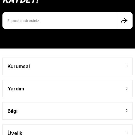
Ürün bilgilerinde hatalar bulunuyor.
Ürün fiyatı diğer sitelerden daha pahalı.
Bu ürüne benzer farklı alternatifler olmalı.
Gönder
Kurumsal
Yardım
Bilgi
Üyelik