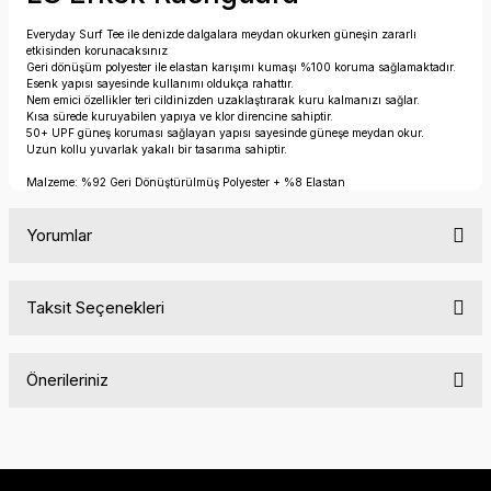
Everyday Surf Tee ile denizde dalgalara meydan okurken güneşin zararlı
etkisinden korunacaksınız
Geri dönüşüm polyester ile elastan karışımı kumaşı %100 koruma sağlamaktadır.
Esenk yapısı sayesinde kullanımı oldukça rahattır.
Nem emici özellikler teri cildinizden uzaklaştırarak kuru kalmanızı sağlar.
Kısa sürede kuruyabilen yapıya ve klor direncine sahiptir.
50+ UPF güneş koruması sağlayan yapısı sayesinde güneşe meydan okur.
Uzun kollu yuvarlak yakalı bir tasarıma sahiptir.
Malzeme: %92 Geri Dönüştürülmüş Polyester + %8 Elastan
Yorumlar
Taksit Seçenekleri
Bu ürüne ilk yorumu siz yapın!
Önerileriniz
Yorum Yaz
Bu ürünün fiyat bilgisi, resim, ürün açıklamalarında ve diğer
konularda yetersiz gördüğünüz noktaları öneri formunu
kullanarak tarafımıza iletebilirsiniz.