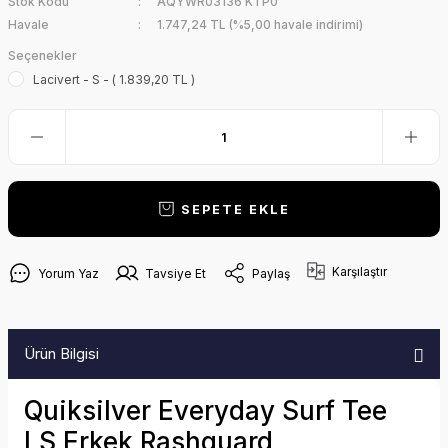
Stok Kodu
AQYWR03136 KTP0
Havale
1.747,24 TL (%5,00 havale indirimi)
Seçenekler
Lacivert - S - ( 1.839,20 TL )
SEPETE EKLE
Karşılaştır
Yorum Yaz
Tavsiye Et
Paylaş
Ürün Bilgisi
Quiksilver Everyday Surf Tee
LS Erkek Rashguard