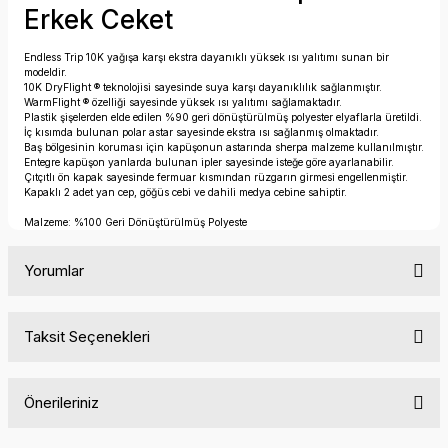
Erkek Ceket
Endless Trip 10K yağışa karşı ekstra dayanıklı yüksek ısı yalıtımı sunan bir
modeldir.
10K DryFlight ® teknolojisi sayesinde suya karşı dayanıklılık sağlanmıştır.
WarmFlight ® özelliği sayesinde yüksek ısı yalıtımı sağlamaktadır.
Plastik şişelerden elde edilen %90 geri dönüştürülmüş polyester elyaflarla üretildi.
İç kısımda bulunan polar astar sayesinde ekstra ısı sağlanmış olmaktadır.
Baş bölgesinin koruması için kapüşonun astarında sherpa malzeme kullanılmıştır.
Entegre kapüşon yanlarda bulunan ipler sayesinde isteğe göre ayarlanabilir.
Çıtçıtlı ön kapak sayesinde fermuar kısmından rüzgarın girmesi engellenmiştir.
Kapaklı 2 adet yan cep, göğüs cebi ve dahili medya cebine sahiptir.
Malzeme: %100 Geri Dönüştürülmüş Polyeste
Yorumlar
Taksit Seçenekleri
Bu ürüne ilk yorumu siz yapın!
Önerileriniz
Yorum Yaz