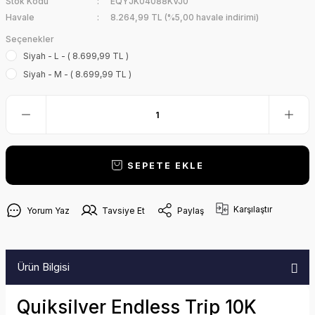
Stok Kodu
EQYJK04088KVJ0
Havale
8.264,99 TL (%5,00 havale indirimi)
Seçenekler
Siyah - L - ( 8.699,99 TL )
Siyah - M - ( 8.699,99 TL )
SEPETE EKLE
Karşılaştır
Yorum Yaz
Tavsiye Et
Paylaş
Ürün Bilgisi
Quiksilver Endless Trip 10K