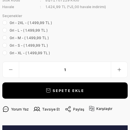
Stok Kodu
EQYZT07229 KVJ0
Havale
1.424,99 TL (%5,00 havale indirimi)
Seçenekler
Gri - 2XL - ( 1.499,99 TL )
Gri - L - ( 1.499,99 TL )
Gri - M - ( 1.499,99 TL )
Gri - S - ( 1.499,99 TL )
Gri - XL - ( 1.499,99 TL )
SEPETE EKLE
Karşılaştır
Yorum Yaz
Tavsiye Et
Paylaş