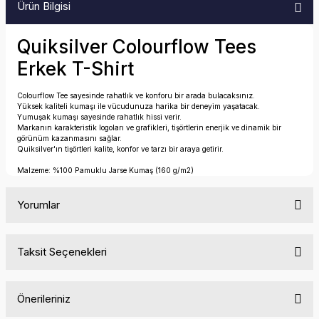
Ürün Bilgisi
Quiksilver Colourflow Tees
Erkek T-Shirt
Colourflow Tee sayesinde rahatlık ve konforu bir arada bulacaksınız.
Yüksek kaliteli kumaşı ile vücudunuza harika bir deneyim yaşatacak.
Yumuşak kumaşı sayesinde rahatlık hissi verir.
Markanın karakteristik logoları ve grafikleri, tişörtlerin enerjik ve dinamik bir
görünüm kazanmasını sağlar.
Quiksilver'ın tişörtleri kalite, konfor ve tarzı bir araya getirir.
Malzeme: %100 Pamuklu Jarse Kumaş (160 g/m2)
Yorumlar
Taksit Seçenekleri
Bu ürüne ilk yorumu siz yapın!
Önerileriniz
Yorum Yaz