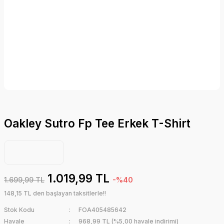
Oakley Sutro Fp Tee Erkek T-Shirt
1.019,99 TL
1.699,99 TL
-%40
148,15 TL den başlayan taksitlerle!!
Stok Kodu
FOA405485642
Havale
968,99 TL (%5,00 havale indirimi)