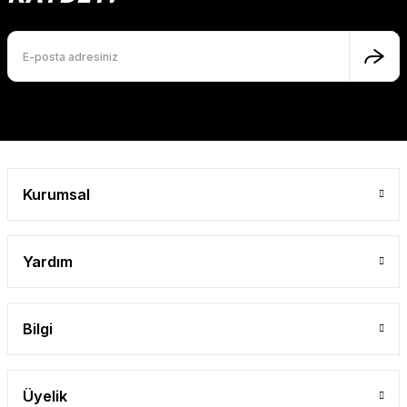
Ürün bilgilerinde hatalar bulunuyor.
Ürün fiyatı diğer sitelerden daha pahalı.
Bu ürüne benzer farklı alternatifler olmalı.
Gönder
Kurumsal
Yardım
Bilgi
Üyelik