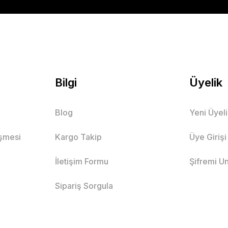
Bilgi
Üyelik
Blog
Yeni Üyel
eşmesi
Kargo Takip
Üye Girişi
İletişim Formu
Şifremi U
Sipariş Sorgula