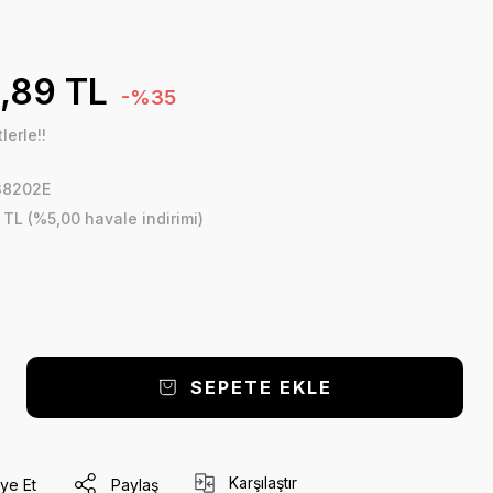
,89 TL
-%35
lerle!!
38202E
 TL (%5,00 havale indirimi)
SEPETE EKLE
Karşılaştır
ye Et
Paylaş