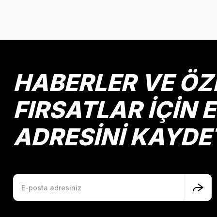
Bu ürünün fiyat bilgisi, resim, ürün açıklamalarında ve diğer k
Görüş ve önerileriniz için teşekkür ederiz.
Ürün resmi kalitesiz, bozuk veya görüntülenemiyor.
Ürün açıklamasında eksik bilgiler bulunuyor.
Ürün bilgilerinde hatalar bulunuyor.
HABERLER VE ÖZ
Ürün fiyatı diğer sitelerden daha pahalı.
Bu ürüne benzer farklı alternatifler olmalı.
FIRSATLAR İÇİN 
ADRESİNİ KAYDE