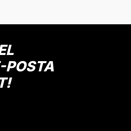
onularda yetersiz gördüğünüz noktaları öneri formunu kullanarak tarafımız
Bu ürüne ilk yorumu siz yapın!
Yorum Yaz
EL
E-POSTA
T!
Gönder