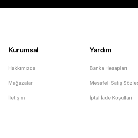
Kurumsal
Yardım
Hakkımızda
Banka Hesapları
Mağazalar
Mesafeli Satış Sözl
İletişim
İptal İade Koşullari