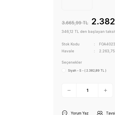
2.382
3.665,99 TL
346,12 TL den başlayan taksit
Stok Kodu
FOA402
Havale
2.263,75
Seçenekler
Siyah - S - ( 2.382,89 TL )
Yorum Yaz
Tavsi