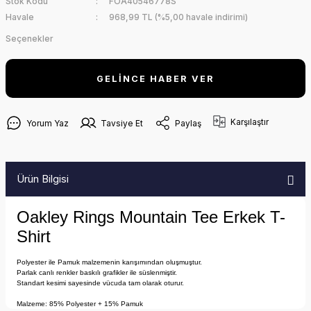
Stok Kodu
FOA40546778S
Havale
968,99 TL (%5,00 havale indirimi)
Seçenekler
GELİNCE HABER VER
Karşılaştır
Yorum Yaz
Tavsiye Et
Paylaş
Ürün Bilgisi
Oakley Rings Mountain Tee Erkek T-
Shirt
Polyester ile Pamuk malzemenin karışımından oluşmuştur.
Parlak canlı renkler baskılı grafikler ile süslenmiştir.
Standart kesimi sayesinde vücuda tam olarak oturur.
Malzeme: 85% Polyester + 15% Pamuk