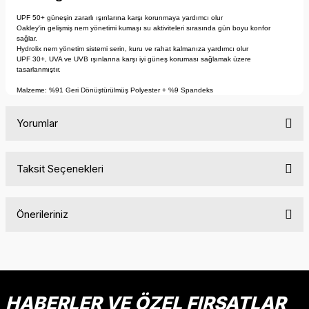
UPF 50+ güneşin zararlı ışınlarına karşı korunmaya yardımcı olur
Oakley'in gelişmiş nem yönetimi kumaşı su aktiviteleri sırasında gün boyu konfor
sağlar.
Hydrolix nem yönetim sistemi serin, kuru ve rahat kalmanıza yardımcı olur
UPF 30+, UVA ve UVB ışınlarına karşı iyi güneş koruması sağlamak üzere
tasarlanmıştır.
Malzeme: %91 Geri Dönüştürülmüş Polyester + %9 Spandeks
Yorumlar
Taksit Seçenekleri
Bu ürüne ilk yorumu siz yapın!
Önerileriniz
Yorum Yaz
Bu ürünün fiyat bilgisi, resim, ürün açıklamalarında ve diğer
konularda yetersiz gördüğünüz noktaları öneri formunu
kullanarak tarafımıza iletebilirsiniz.
Görüş ve önerileriniz için teşekkür ederiz.
HABERLER VE ÖZEL FIRSATLAR