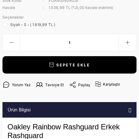
Stok Kodu
FOA40540902E
Havale
1.538,99 TL (%5,00 havale indirimi)
Seçenekler
Siyah - S - ( 1.619,99 TL )
SEPETE EKLE
Karşılaştır
Yorum Yaz
Tavsiye Et
Paylaş
Ürün Bilgisi
Oakley Rainbow Rashguard Erkek
Rashguard