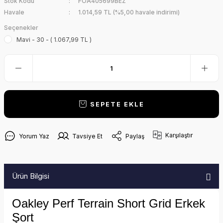
Stok Kodu
FOA405699BEZ
Havale
1.014,59 TL (%5,00 havale indirimi)
Seçenekler
Mavi - 30 - ( 1.067,99 TL )
SEPETE EKLE
Karşılaştır
Yorum Yaz
Tavsiye Et
Paylaş
Ürün Bilgisi
Oakley Perf Terrain Short Grid Erkek
Şort