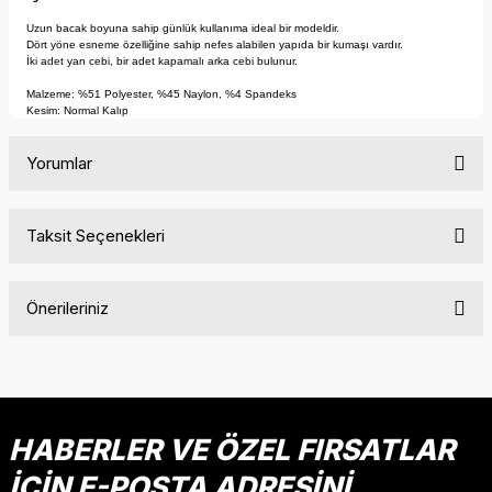
Uzun bacak boyuna sahip günlük kullanıma ideal bir modeldir.
Dört yöne esneme özelliğine sahip nefes alabilen yapıda bir kumaşı vardır.
İki adet yan cebi, bir adet kapamalı arka cebi bulunur.
Malzeme: %51 Polyester, %45 Naylon, %4 Spandeks
Kesim: Normal Kalıp
Yorumlar
Taksit Seçenekleri
Bu ürüne ilk yorumu siz yapın!
Önerileriniz
Yorum Yaz
Bu ürünün fiyat bilgisi, resim, ürün açıklamalarında ve diğer
konularda yetersiz gördüğünüz noktaları öneri formunu
kullanarak tarafımıza iletebilirsiniz.
Görüş ve önerileriniz için teşekkür ederiz.
HABERLER VE ÖZEL FIRSATLAR
İÇİN E-POSTA ADRESİNİ
Ürün resmi kalitesiz, bozuk veya görüntülenemiyor.