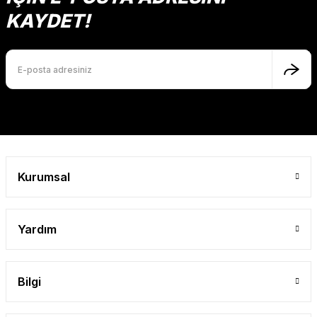
Ürün açıklamasında eksik bilgiler bulunuyor.
KAYDET!
Ürün bilgilerinde hatalar bulunuyor.
Ürün fiyatı diğer sitelerden daha pahalı.
Bu ürüne benzer farklı alternatifler olmalı.
Gönder
Kurumsal
Yardım
Bilgi