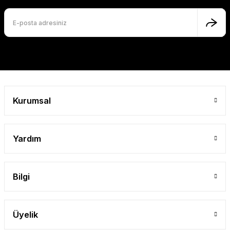
Ürün fiyatı diğer sitelerden daha pahalı.
Bu ürüne benzer farklı alternatifler olmalı.
Gönder
Kurumsal
Yardım
Bilgi
Üyelik