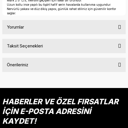
Mark 2.0 L/S, mevsim geçişleri için ideal bir üründür.
Uzun kollu ince yapılı bu tişört hafif serin havalarda kullanıma uygundur.
Nervürlü yakası ve düz dikiş yapısı, günlük rahat stiliniz için güvenilir konfor
sağlar.
Yorumlar
Taksit Seçenekleri
Bu ürüne ilk yorumu siz yapın!
Önerileriniz
Yorum Yaz
Bu ürünün fiyat bilgisi, resim, ürün açıklamalarında ve diğer
konularda yetersiz gördüğünüz noktaları öneri formunu
kullanarak tarafımıza iletebilirsiniz.
Görüş ve önerileriniz için teşekkür ederiz.
HABERLER VE ÖZEL FIRSATLAR
İÇİN E-POSTA ADRESİNİ
Ürün resmi kalitesiz, bozuk veya görüntülenemiyor.
Ürün açıklamasında eksik bilgiler bulunuyor.
KAYDET!
Ürün bilgilerinde hatalar bulunuyor.