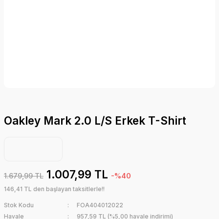
Oakley Mark 2.0 L/S Erkek T-Shirt
1.007,99 TL
1.679,99 TL
-%40
146,41 TL den başlayan taksitlerle!!
Stok Kodu
FOA404012022
Havale
957,59 TL (%5,00 havale indirimi)