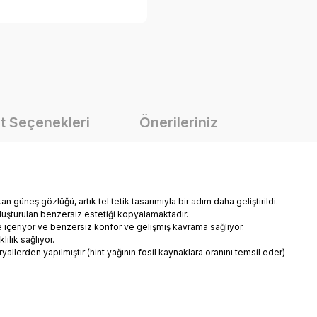
t Seçenekleri
Önerileriniz
n güneş gözlüğü, artık tel tetik tasarımıyla bir adım daha geliştirildi.
 oluşturulan benzersiz estetiği kopyalamaktadır.
içeriyor ve benzersiz konfor ve gelişmiş kavrama sağlıyor.
lık sağlıyor.
llerden yapılmıştır (hint yağının fosil kaynaklara oranını temsil eder)