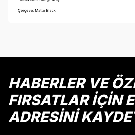
Çerçeve: Matte Black
Bu ürünün fiyat bilgisi, resim, ürün açıklamalarında ve diğer k
Görüş ve önerileriniz için teşekkür ederiz.
Ürün resmi kalitesiz, bozuk veya görüntülenemiyor.
Ürün açıklamasında eksik bilgiler bulunuyor.
Ürün bilgilerinde hatalar bulunuyor.
HABERLER VE ÖZ
Ürün fiyatı diğer sitelerden daha pahalı.
Bu ürüne benzer farklı alternatifler olmalı.
FIRSATLAR İÇİN 
ADRESİNİ KAYDE