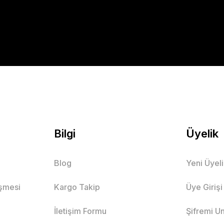
Bilgi
Üyelik
Blog
Yeni Üyel
eşmesi
Kargo Takip
Üye Girişi
İletişim Formu
Şifremi U