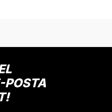
onularda yetersiz gördüğünüz noktaları öneri formunu kullanarak tarafımız
Bu ürüne ilk yorumu siz yapın!
Yorum Yaz
EL
E-POSTA
T!
Gönder