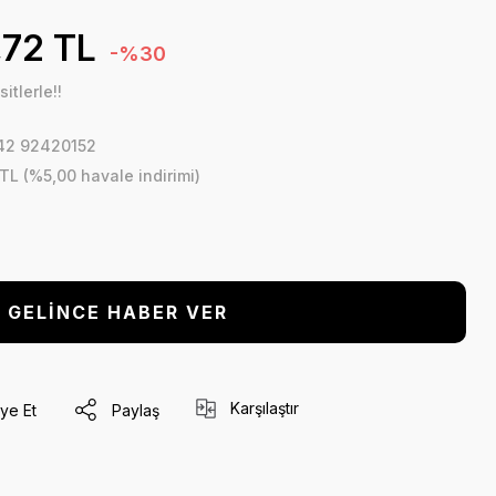
,72 TL
-%30
itlerle!!
2 92420152
 TL (%5,00 havale indirimi)
GELİNCE HABER VER
Karşılaştır
ye Et
Paylaş