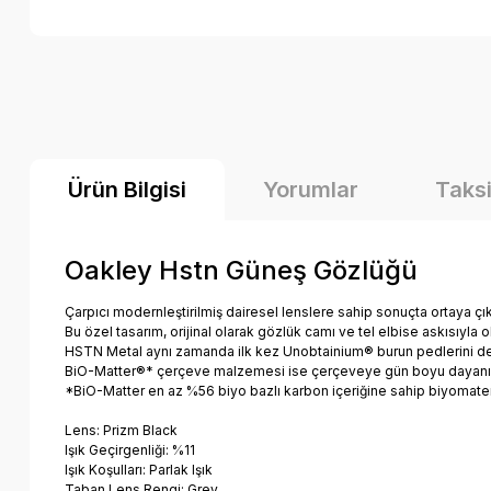
Ürün Bilgisi
Yorumlar
Taksi
Oakley Hstn Güneş Gözlüğü
Çarpıcı modernleştirilmiş dairesel lenslere sahip sonuçta ortaya çıka
Bu özel tasarım, orijinal olarak gözlük camı ve tel elbise askısıyla
HSTN Metal aynı zamanda ilk kez Unobtainium® burun pedlerini de 
BiO-Matter®* çerçeve malzemesi ise çerçeveye gün boyu dayanıklı
*BiO-Matter en az %56 biyo bazlı karbon içeriğine sahip biyomaterya
Lens: Prizm Black
Işık Geçirgenliği: %11
Işık Koşulları: Parlak Işık
Taban Lens Rengi: Grey