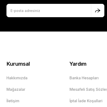
Kurumsal
Yardım
Hakkımızda
Banka Hesapları
Mağazalar
Mesafeli Satış Sözl
İletişim
İptal İade Koşullari