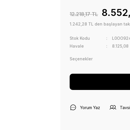
8.552
12.218,17 TL
1.242,28 TL den başlayan taks
Stok Kodu
L0OO924
Havale
8.125,08
Seçenekler
Yorum Yaz
Tavsi