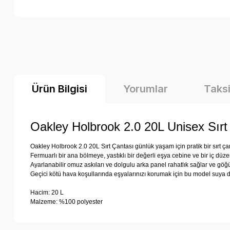
Ürün Bilgisi
Yorumlar
Taksi
Oakley Holbrook 2.0 20L Unisex Sırt
Oakley Holbrook 2.0 20L Sırt Çantası günlük yaşam için pratik bir sırt çan
Fermuarlı bir ana bölmeye, yastıklı bir değerli eşya cebine ve bir iç düze
Ayarlanabilir omuz askıları ve dolgulu arka panel rahatlık sağlar ve göğü
Geçici kötü hava koşullarında eşyalarınızı korumak için bu model suya da
Hacim: 20 L
Malzeme: %100 polyester