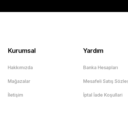
Kurumsal
Yardım
Hakkımızda
Banka Hesapları
Mağazalar
Mesafeli Satış Sözl
İletişim
İptal İade Koşullari