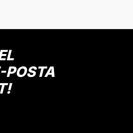
onularda yetersiz gördüğünüz noktaları öneri formunu kullanarak tarafımız
Bu ürüne ilk yorumu siz yapın!
Yorum Yaz
EL
E-POSTA
T!
Gönder