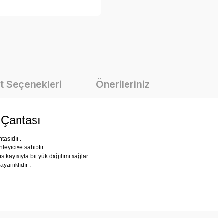
t Seçenekleri
Önerileriniz
 Çantası
tasıdır .
nleyiciye sahiptir.
s kayışıyla bir yük dağılımı sağlar.
yanıklıdır .