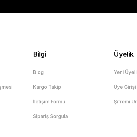
Bilgi
Üyelik
Blog
Yeni Üyel
eşmesi
Kargo Takip
Üye Girişi
İletişim Formu
Şifremi U
Sipariş Sorgula