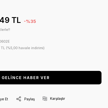
,49 TL
-%35
lerle!!
0602E
 TL (%5,00 havale indirimi)
GELİNCE HABER VER
Karşılaştır
ye Et
Paylaş