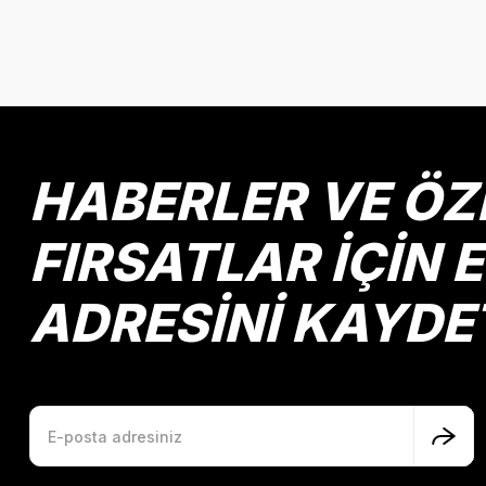
Bu ürünün fiyat bilgisi, resim, ürün açıklamalarında ve diğer k
Görüş ve önerileriniz için teşekkür ederiz.
Ürün resmi kalitesiz, bozuk veya görüntülenemiyor.
Ürün açıklamasında eksik bilgiler bulunuyor.
Ürün bilgilerinde hatalar bulunuyor.
HABERLER VE ÖZ
Ürün fiyatı diğer sitelerden daha pahalı.
Bu ürüne benzer farklı alternatifler olmalı.
FIRSATLAR İÇİN 
ADRESİNİ KAYDE