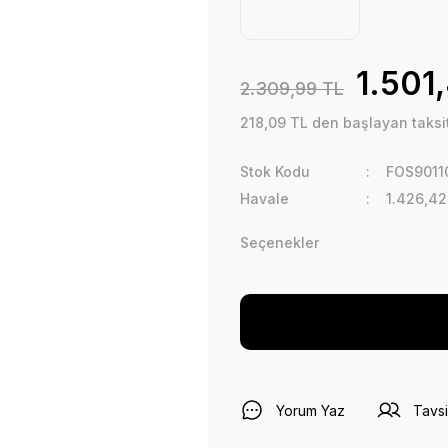
1.501
2.309,99 TL
218,09 TL den başlayan taksit
Stok Kodu
FOS9011
Havale
1.426,42
Seçenekler
Yorum Yaz
Tavsi