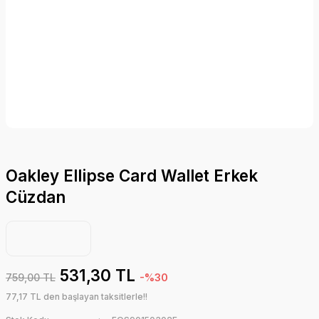
Oakley Ellipse Card Wallet Erkek
Cüzdan
531,30 TL
759,00 TL
-%30
77,17 TL den başlayan taksitlerle!!