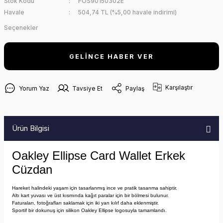
Stok Kodu
FOS90150302E
Havale
504,74 TL (%5,00 havale indirimi)
Seçenekler
GELİNCE HABER VER
Karşılaştır
Yorum Yaz
Tavsiye Et
Paylaş
Ürün Bilgisi
Oakley Ellipse Card Wallet Erkek
Cüzdan
Hareket halindeki yaşam için tasarlanmış ince ve pratik tasarıma sahiptir.
Altı kart yuvası ve üst kısmında kağıt paralar için bir bölmesi bulunur.
Faturaları, fotoğrafları saklamak için iki yan kılıf daha eklenmiştir.
Sportif bir dokunuş için silikon Oakley Ellipse logosuyla tamamlandı.