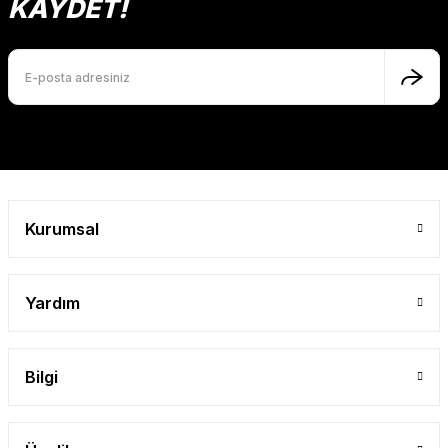
KAYDET!
Ürün bilgilerinde hatalar bulunuyor.
Ürün fiyatı diğer sitelerden daha pahalı.
Bu ürüne benzer farklı alternatifler olmalı.
Gönder
Kurumsal
Yardım
Bilgi