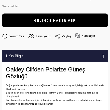
Seçenekler
GELİNCE HABER VER
Karşılaştır
Yorum Yaz
Tavsiye Et
Paylaş
Ürün Bilgisi
Oakley Clifden Polarize Güneş
Gözlüğü
Doğa şartlarına karşı koruma sağlamak üzere tasarlanmış en iyi dağcılık camı Oakley®
Clifden ile tanışın.
Sınıfının en iyisi lens teknolojisi olan Prizm™ Lens Teknolojisini koruma alanları ile
birleştirmiştir.
Yan korumalar ve koruma için bir köprü engelleyici ve saklama ve rahatlık için entegre
bir kordon ile tasarlanmış çerçevesi vardır.