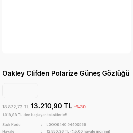
Oakley Clifden Polarize Güneş Gözlüğü
13.210,90 TL
18.872,72 TL
-%30
1.918,88 TL den başlayan taksitlerle!!
Stok Kodu
L0OO9440 94400956
Havale
12.550,36 TL (%5,00 havale indirimi)