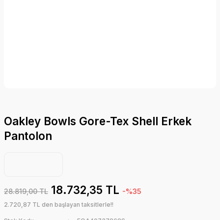
Oakley Bowls Gore-Tex Shell Erkek
Pantolon
18.732,35 TL
28.819,00 TL
-%35
2.720,87 TL den başlayan taksitlerle!!