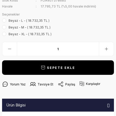
Stok Kodu
FOA40737868S
Havale
17.795,73 TL (%5,00 havale indirimi)
Seçenekler
Beyaz - L - ( 18.732,35 TL )
Beyaz - M - ( 18.732,35 TL )
Beyaz - XL - ( 18.732,35 TL )
SEPETE EKLE
Karşılaştır
Yorum Yaz
Tavsiye Et
Paylaş
Ürün Bilgisi