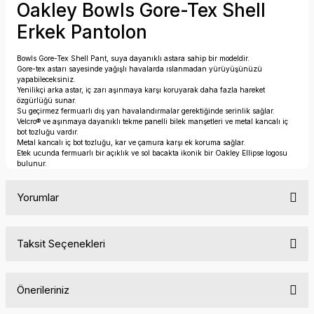
Oakley Bowls Gore-Tex Shell
Erkek Pantolon
Bowls Gore-Tex Shell Pant, suya dayanıklı astara sahip bir modeldir.
Gore-tex astarı sayesinde yağışlı havalarda ıslanmadan yürüyüşünüzü
yapabileceksiniz.
Yenilikçi arka astar, iç zarı aşınmaya karşı koruyarak daha fazla hareket
özgürlüğü sunar.
Su geçirmez fermuarlı dış yan havalandırmalar gerektiğinde serinlik sağlar.
Velcro® ve aşınmaya dayanıklı tekme panelli bilek manşetleri ve metal kancalı iç
bot tozluğu vardır.
Metal kancalı iç bot tozluğu, kar ve çamura karşı ek koruma sağlar.
Etek ucunda fermuarlı bir açıklık ve sol bacakta ikonik bir Oakley Ellipse logosu
bulunur.
Yorumlar
Taksit Seçenekleri
Bu ürüne ilk yorumu siz yapın!
Önerileriniz
Yorum Yaz