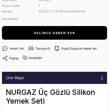
Stok Kodu
NG 189S
Piyasa Fiyatı
1
Havale
162,31 TL (%5,00 havale indirimi)
Seçenekler
GELİNCE HABER VER
Yorum Yaz
Tavsiye Et
Fiyatı Düşünce Haber Ver
Karşılaştır
Paylaş
Ürün Bilgisi
NURGAZ Üç Gözlü Silikon
Yemek Seti