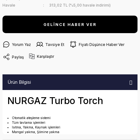
Havale
313,02 TL (%5,00 havale indirimi)
GELİNCE HABER VER
Yorum Yaz
Tavsiye Et
Fiyatı Düşünce Haber Ver
Karşılaştır
Paylaş
Ürün Bilgisi
NURGAZ Turbo Torch
Otomatik ateşleme sistemi
Tüm tavlama işlemleri
Isıtma, Yakma, Kaynak işlemleri
Mangal yakma, Şömine yakma