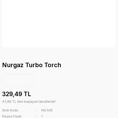
Nurgaz Turbo Torch
329,49 TL
47,86 TL den başlayan taksitlerle!!
Stok Kodu
NG 505
Piyasa Fiyatı
1