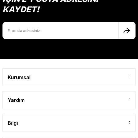
Ürün açıklamasında eksik bilgiler bulunuyor.
KAYDET!
Ürün bilgilerinde hatalar bulunuyor.
Ürün fiyatı diğer sitelerden daha pahalı.
Bu ürüne benzer farklı alternatifler olmalı.
Gönder
Kurumsal
Yardım
Bilgi