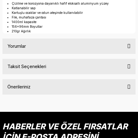
Çizilme ve korozyona dayanıklı hafif eloksallı aluminyum yüzey
Katlanabilir sap
Kartuşlu ocaklar ve odun ateşinde kullanılabilir
File, muhafaza çantası
1400ml kapasite
156x96mm Boyutlar
210gr Ağırlık
Yorumlar
Taksit Seçenekleri
Bu ürüne ilk yorumu siz yapın!
Önerileriniz
Yorum Yaz
Bu ürünün fiyat bilgisi, resim, ürün açıklamalarında ve diğer
konularda yetersiz gördüğünüz noktaları öneri formunu
kullanarak tarafımıza iletebilirsiniz.
Görüş ve önerileriniz için teşekkür ederiz.
HABERLER VE ÖZEL FIRSATLAR
İÇİN E-POSTA ADRESİNİ
Ürün resmi kalitesiz, bozuk veya görüntülenemiyor.