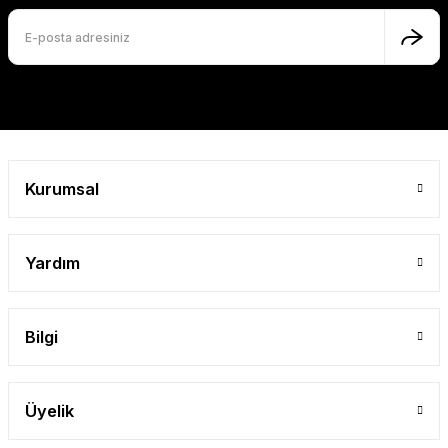
Ürün fiyatı diğer sitelerden daha pahalı.
Bu ürüne benzer farklı alternatifler olmalı.
Gönder
Kurumsal
Yardım
Bilgi
Üyelik