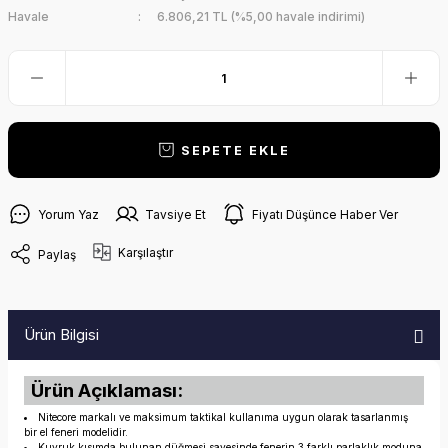
Havale
6.806,21 TL (%5,00 havale indirimi)
SEPETE EKLE
Yorum Yaz
Tavsiye Et
Fiyatı Düşünce Haber Ver
Karşılaştır
Paylaş
Ürün Bilgisi
Ürün Açıklaması:
Nitecore markalı ve maksimum taktikal kullanıma uygun olarak tasarlanmış
bir el feneri modelidir.
Kuyruk kısımda bulunan düğmesi sayesinde fenerin 3 farklı parlaklık moduna