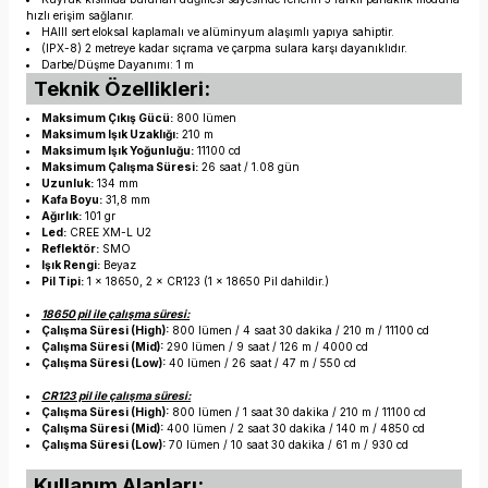
hızlı erişim sağlanır.
HAIII sert eloksal kaplamalı ve alüminyum alaşımlı yapıya sahiptir.
(IPX-8) 2 metreye kadar sıçrama ve çarpma sulara karşı dayanıklıdır.
Darbe/Düşme Dayanımı: 1 m
Teknik Özellikleri:
Maksimum Çıkış Gücü:
800 lümen
Maksimum Işık Uzaklığı:
210 m
Maksimum Işık Yoğunluğu:
11100 cd
Maksimum Çalışma Süresi:
26 saat / 1.08 gün
Uzunluk:
134 mm
Kafa Boyu:
31,8 mm
Ağırlık:
101 gr
Led:
CREE XM-L U2
Reflektör:
SMO
Işık Rengi:
Beyaz
Pil Tipi:
1 × 18650, 2 × CR123 (1 x 18650 Pil dahildir.)
18650 pil ile çalışma süresi:
Çalışma Süresi (High):
800 lümen / 4 saat 30 dakika / 210 m / 11100 cd
Çalışma Süresi (Mid):
290 lümen / 9 saat / 126 m / 4000 cd
Çalışma Süresi (Low):
40 lümen / 26 saat / 47 m / 550 cd
CR123 pil ile çalışma süresi:
Çalışma Süresi (High):
800 lümen / 1 saat 30 dakika / 210 m / 11100 cd
Çalışma Süresi (Mid):
400 lümen / 2 saat 30 dakika / 140 m / 4850 cd
Çalışma Süresi (Low):
70 lümen / 10 saat 30 dakika / 61 m / 930 cd
Kullanım Alanları: