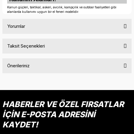
Kanun güçleri, taktikal, askeri, avcılık, kampçılık ve outdoor faaliyetleri gibi
alanlarda kullanımı uygun bir el feneri modelidir.
Yorumlar
Taksit Seçenekleri
Bu ürüne ilk yorumu siz yapın!
Önerileriniz
Yorum Yaz
Bu ürünün fiyat bilgisi, resim, ürün açıklamalarında ve diğer
konularda yetersiz gördüğünüz noktaları öneri formunu
kullanarak tarafımıza iletebilirsiniz.
Görüş ve önerileriniz için teşekkür ederiz.
HABERLER VE ÖZEL FIRSATLAR
İÇİN E-POSTA ADRESİNİ
Ürün resmi kalitesiz, bozuk veya görüntülenemiyor.
Ürün açıklamasında eksik bilgiler bulunuyor.
KAYDET!
Ürün bilgilerinde hatalar bulunuyor.