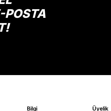
E-POSTA
T!
Gönder
Bilgi
Üyelik