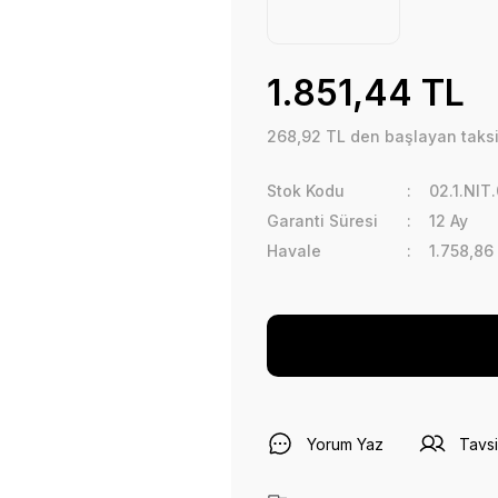
1.851,44 TL
268,92 TL den başlayan taksit
Stok Kodu
02.1.NI
Garanti Süresi
12 Ay
Havale
1.758,86
Yorum Yaz
Tavsi