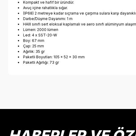
Kompakt ve hafif bir üründür.
Avuç içine rahatlıkla sığar.
(IP68) 2 metreye kadar sıçrama ve çarpma sulara karşı dayanıklıd
Darbe/Düşme Dayanımı: 1 m
HAIII sınıfı sert eloksal kaplamalı ve aero sınıfı alüminyum alaşı
Lümen: 2000 lümen
Led: 4 x SST-20-W
Boy: 67 mm
Çap: 25 mm
Ağırlık: 35 gr
Paketli Boyutları: 105 x 52 x 30 mm
Paketli Ağırlığı: 73 gr
Bu ürünün fiyat bilgisi, resim, ürün açıklamalarında ve diğer k
Görüş ve önerileriniz için teşekkür ederiz.
Ürün resmi kalitesiz, bozuk veya görüntülenemiyor.
Ürün açıklamasında eksik bilgiler bulunuyor.
Ürün bilgilerinde hatalar bulunuyor.
HABERLER VE ÖZ
Ürün fiyatı diğer sitelerden daha pahalı.