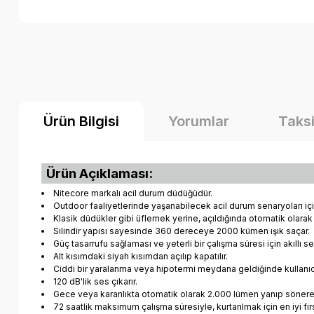
Ürün Bilgisi
Yorumlar
Taksi
Ürün Açıklaması:
Nitecore markalı acil durum düdüğüdür.
Outdoor faaliyetlerinde yaşanabilecek acil durum senaryoları için
Klasik düdükler gibi üflemek yerine, açıldığında otomatik olarak 
Silindir yapısı sayesinde 360 dereceye 2000 kümen ışık saçar.
Güç tasarrufu sağlaması ve yeterli bir çalışma süresi için akıllı 
Alt kısımdaki siyah kısımdan açılıp kapatılır.
Ciddi bir yaralanma veya hipotermi meydana geldiğinde kullanıcı 
120 dB'lik ses çıkarır.
Gece veya karanlıkta otomatik olarak 2.000 lümen yanıp sönerek ço
72 saatlik maksimum çalışma süresiyle, kurtarılmak için en iyi f