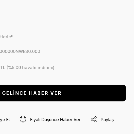
lerle!!
T.000000NWE30.000
 TL (%5,00 havale indirimi)
GELİNCE HABER VER
ye Et
Fiyatı Düşünce Haber Ver
Paylaş