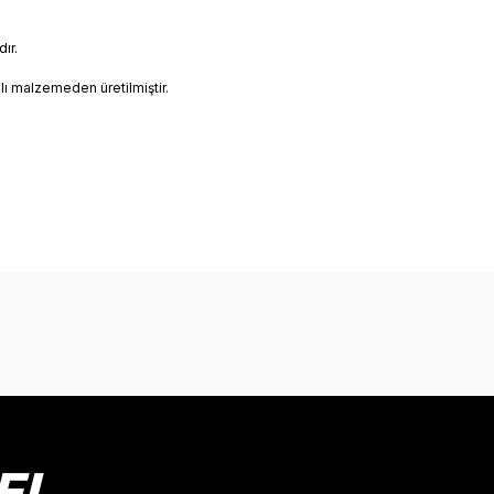
ır.
mlı malzemeden üretilmiştir.
onularda yetersiz gördüğünüz noktaları öneri formunu kullanarak tarafımız
Bu ürüne ilk yorumu siz yapın!
Yorum Yaz
EL