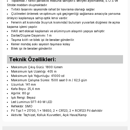
Toplamda 7 farklı parlaklık moduna sahiptir.5 seviyeli aydınlatma, S.O.S ve
Strobe moddan oluşmaktadır.
Tırtıklı tasarımı sayesinde rahat bir kavrama olanağı sağlar.
Çizilmeleri önlemek ve optimum ışık geçirgenliği sağlaması amacıyla yansıma
önleyici kaplamaya sahip optik lensi vardır.
Fenerin alt kısmında (kuyruk kısmında) bulunan yuvarlak düğmesi ile açma
kapama işlemi yapılır.
HAIII sert eloksal kaplamalı ve alüminyum alaşımlı yapıya sahiptir.
Darbe/Düşme Dayanımı: 1 m
Taşıma kılıfı ve bilek ipi ile beraber gönderilir.
Kemer mondaj askı sayesin taşıması kolay
Bilek ipi ile beraber gönderilir.
Teknik Özellikleri:
Maksimum Çıkış Gücü: 1800 lümen
Maksimum Işık Uzaklığı: 405 m
Maksimum Işık Yoğunluğu: 41000 cd
Maksimum Çalışma Süresi: 1500 saat 0 m / 62,5 gün
Uzunluk: 141 mm
Kafa Boyu: 25,4 mm
Ağırlık: 80 gr
Işık Rengi: Beyaz
Led:Luminus SFT-40-W LED
Reflektör: SMO
Pil Tipi:1 × 21700, 1 × 18650, 2 × CR123, 2 × RCR123 Pil dahildir
Aktivite: Teçhizat, Kolluk Kuvvetleri, Açık Hava/Kamp