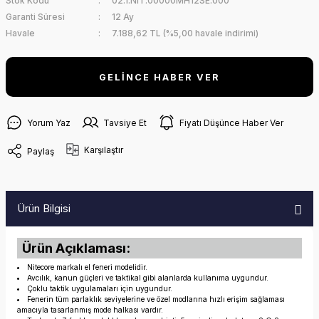
Stok Kodu
02.1.NIT.00000MH12SE.000
Garanti Süresi
12 Ay
Havale
7.188,62 TL (%5,00 havale indirimi)
GELİNCE HABER VER
Yorum Yaz
Tavsiye Et
Fiyatı Düşünce Haber Ver
Karşılaştır
Paylaş
Ürün Bilgisi
Ürün Açıklaması:
Nitecore markalı el feneri modelidir.
Avcılık, kanun güçleri ve taktikal gibi alanlarda kullanıma uygundur.
Çoklu taktik uygulamaları için uygundur.
Fenerin tüm parlaklık seviyelerine ve özel modlarına hızlı erişim sağlaması
amacıyla tasarlanmış mode halkası vardır.