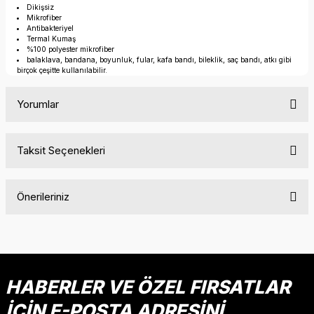
Dikişsiz
Mikrofiber
Antibakteriyel
Termal Kumaş
%100 polyester mikrofiber
balaklava, bandana, boyunluk, fular, kafa bandı, bileklik, saç bandı, atkı gibi
birçok çeşitte kullanılabilir.
Yorumlar
Taksit Seçenekleri
Bu ürüne ilk yorumu siz yapın!
Önerileriniz
Yorum Yaz
Bu ürünün fiyat bilgisi, resim, ürün açıklamalarında ve diğer
konularda yetersiz gördüğünüz noktaları öneri formunu
kullanarak tarafımıza iletebilirsiniz.
Görüş ve önerileriniz için teşekkür ederiz.
HABERLER VE ÖZEL FIRSATLAR
İÇİN E-POSTA ADRESİNİ
Ürün resmi kalitesiz, bozuk veya görüntülenemiyor.