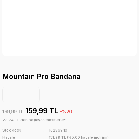
Mountain Pro Bandana
159,99 TL
199,99 TL
-%20
23,24 TL den başlayan taksitlerle!!
Stok Kodu
102869.10
Havale
151,99 TL (%5,00 havale indirimi)