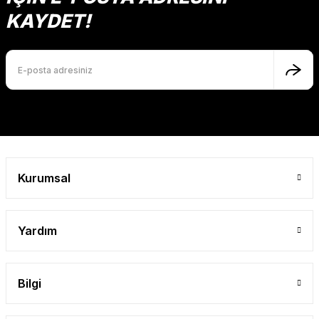
Ürün açıklamasında eksik bilgiler bulunuyor.
KAYDET!
Ürün bilgilerinde hatalar bulunuyor.
Ürün fiyatı diğer sitelerden daha pahalı.
Bu ürüne benzer farklı alternatifler olmalı.
Gönder
Kurumsal
Yardım
Bilgi