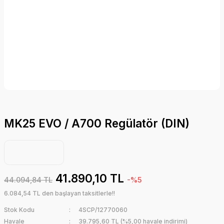
MK25 EVO / A700 Regülatör (DIN)
41.890,10 TL
44.094,84 TL
-%5
6.084,54 TL den başlayan taksitlerle!!
Stok Kodu
4SCP/12770060
Havale
39.795,60 TL (%5,00 havale indirimi)