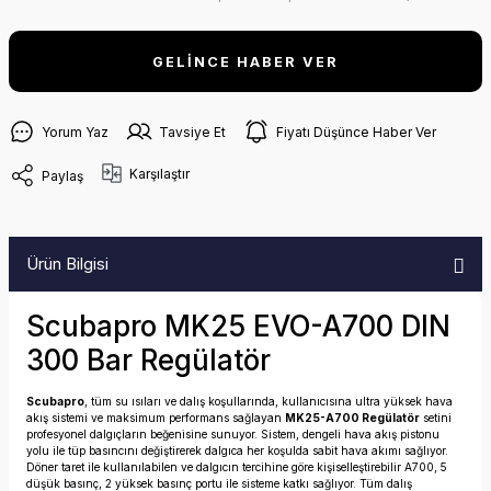
GELİNCE HABER VER
Yorum Yaz
Tavsiye Et
Fiyatı Düşünce Haber Ver
Karşılaştır
Paylaş
Ürün Bilgisi
Scubapro MK25 EVO-A700 DIN
300 Bar Regülatör
Scubapro
, tüm su ısıları ve dalış koşullarında, kullanıcısına ultra yüksek hava
akış sistemi ve maksimum performans sağlayan
MK25-A700 Regülatör
setini
profesyonel dalgıçların beğenisine sunuyor. Sistem, dengeli hava akış pistonu
yolu ile tüp basıncını değiştirerek dalgıca her koşulda sabit hava akımı sağlıyor.
Döner taret ile kullanılabilen ve dalgıcın tercihine göre kişiselleştirebilir A700, 5
düşük basınç, 2 yüksek basınç portu ile sisteme katkı sağlıyor. Tüm dalış