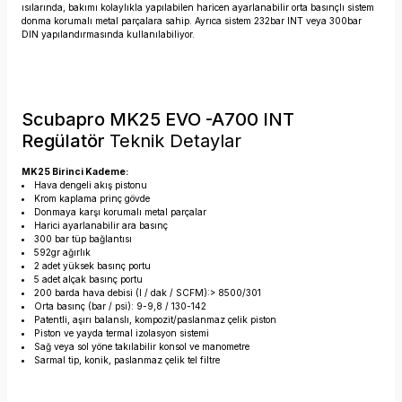
ısılarında, bakımı kolaylıkla yapılabilen haricen ayarlanabilir orta basınçlı sistem
donma korumalı metal parçalara sahip. Ayrıca sistem 232bar INT veya 300bar
DIN yapılandırmasında kullanılabiliyor.
Scubapro MK25 EVO -A700 INT
Regülatör
Teknik Detaylar
MK25 Birinci Kademe:
Hava dengeli akış pistonu
Krom kaplama prinç gövde
Donmaya karşı korumalı metal parçalar
Harici ayarlanabilir ara basınç
300 bar tüp bağlantısı
592gr ağırlık
2 adet yüksek basınç portu
5 adet alçak basınç portu
200 barda hava debisi (l / dak / SCFM):> 8500/301
Orta basınç (bar / psi): 9-9,8 / 130-142
Patentli, aşırı balanslı, kompozit/paslanmaz çelik piston
Piston ve yayda termal izolasyon sistemi
Sağ veya sol yöne takılabilir konsol ve manometre
Sarmal tip, konik, paslanmaz çelik tel filtre