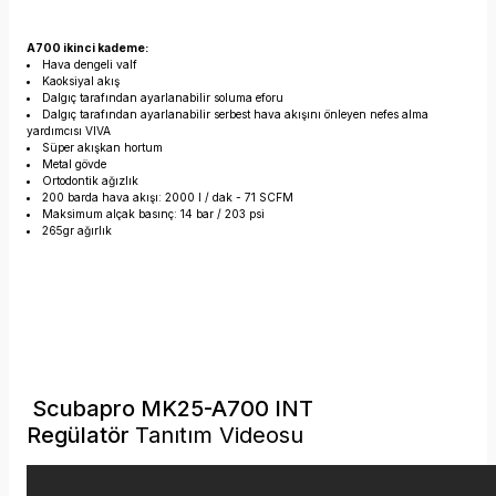
A700 ikinci kademe:
Hava dengeli valf
Kaoksiyal akış
Dalgıç tarafından ayarlanabilir soluma eforu
Dalgıç tarafından ayarlanabilir serbest hava akışını önleyen nefes alma
yardımcısı VIVA
Süper akışkan hortum
Metal gövde
Ortodontik ağızlık
200 barda hava akışı: 2000 l / dak - 71 SCFM
Maksimum alçak basınç: 14 bar / 203 psi
265gr ağırlık
Scubapro MK25-A700 INT
Regülatör
Tanıtım Videosu