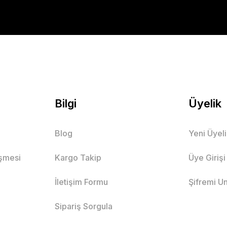
Bilgi
Üyelik
Blog
Yeni Üyel
eşmesi
Kargo Takip
Üye Girişi
İletişim Formu
Şifremi U
Sipariş Sorgula