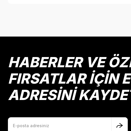
Bu ürünün fiyat bilgisi, resim, ürün açıklamalarında ve diğer k
Görüş ve önerileriniz için teşekkür ederiz.
Ürün resmi kalitesiz, bozuk veya görüntülenemiyor.
Ürün açıklamasında eksik bilgiler bulunuyor.
Ürün bilgilerinde hatalar bulunuyor.
HABERLER VE ÖZ
Ürün fiyatı diğer sitelerden daha pahalı.
Bu ürüne benzer farklı alternatifler olmalı.
FIRSATLAR İÇİN 
ADRESİNİ KAYDE