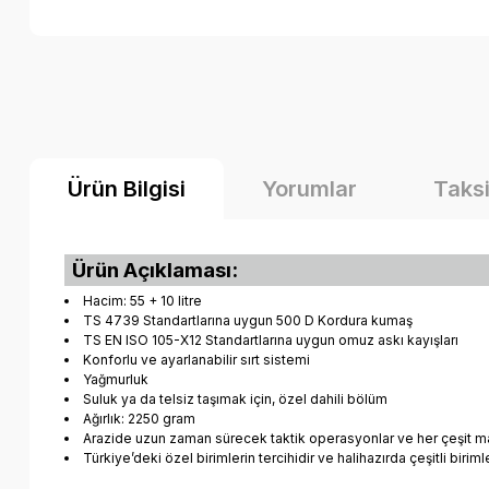
Ürün Bilgisi
Yorumlar
Taksi
Ürün Açıklaması:
Hacim: 55 + 10 litre
TS 4739 Standartlarına uygun 500 D Kordura kumaş
TS EN ISO 105-X12 Standartlarına uygun omuz askı kayışları
Konforlu ve ayarlanabilir sırt sistemi
Yağmurluk
Suluk ya da telsiz taşımak için, özel dahili bölüm
Ağırlık: 2250 gram
Arazide uzun zaman sürecek taktik operasyonlar ve her çeşit mal
Türkiye’deki özel birimlerin tercihidir ve halihazırda çeşitli biriml