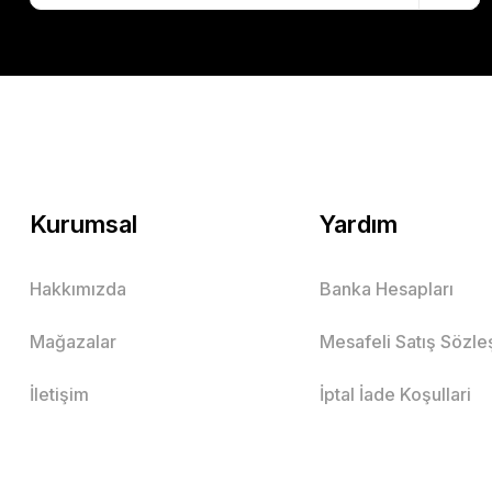
Kurumsal
Yardım
Hakkımızda
Banka Hesapları
Mağazalar
Mesafeli Satış Sözl
İletişim
İptal İade Koşullari