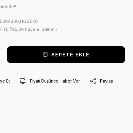
tlerle!!
U.0004300316.2020
7 TL (%5,00 havale indirimi)
SEPETE EKLE
ye Et
Fiyatı Düşünce Haber Ver
Paylaş