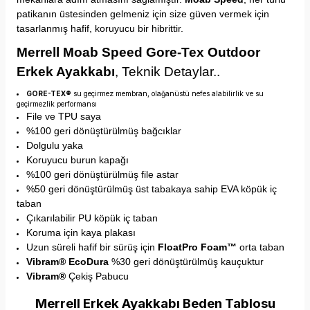
patikanın üstesinden gelmeniz için size güven vermek için
tasarlanmış hafif, koruyucu bir hibrittir.
Merrell Moab Speed Gore-Tex Outdoor
Erkek Ayakkabı
, Teknik Detaylar..
GORE-TEX®
su geçirmez membran, olağanüstü nefes alabilirlik ve su
geçirmezlik performansı
File ve TPU saya
%100 geri dönüştürülmüş bağcıklar
Dolgulu yaka
Koruyucu burun kapağı
%100 geri dönüştürülmüş file astar
%50 geri dönüştürülmüş üst tabakaya sahip EVA köpük iç
taban
Çıkarılabilir PU köpük iç taban
Koruma için kaya plakası
Uzun süreli hafif bir sürüş için
FloatPro Foam™
orta taban
Vibram® EcoDura
%30 geri dönüştürülmüş kauçuktur
Vibram®
Çekiş Pabucu
Merrell Erkek Ayakkabı Beden Tablosu