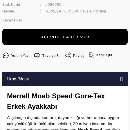
Stok Kodu
J066769
Havale
6.535,99 TL (%5,00 havale indirimi)
Seçenekler
GELİNCE HABER VER
Karşılaştır
Yorum Yaz
Tavsiye Et
Paylaş
Ürün Bilgisi
Merrell Moab Speed Gore-Tex
Erkek Ayakkabı
Alışılmışın dışında konforu, dayanıklılığı ve her amaca uygun
çok yönlülüğü ile ünlü olan selefleri, 20 milyon insanın dış
mekanlara adım atmasını sağlamıştır.
Moab Speed
, her türlü