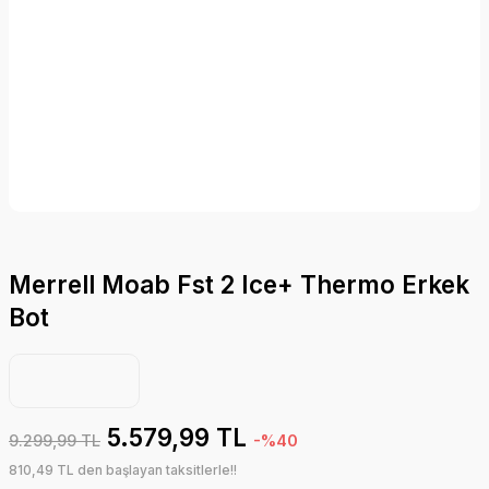
Merrell Moab Fst 2 Ice+ Thermo Erkek
Bot
5.579,99 TL
9.299,99 TL
-%40
810,49 TL den başlayan taksitlerle!!