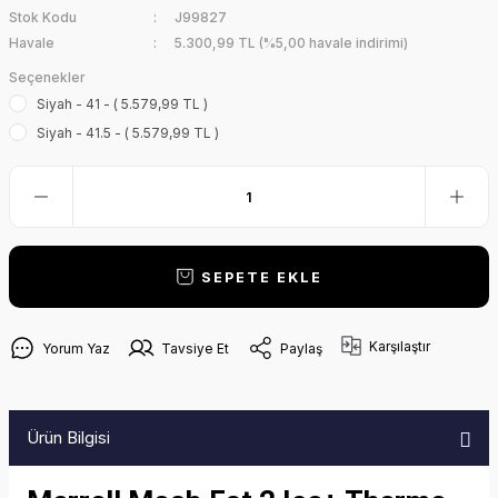
Stok Kodu
J99827
Havale
5.300,99 TL (%5,00 havale indirimi)
Seçenekler
Siyah - 41 - ( 5.579,99 TL )
Siyah - 41.5 - ( 5.579,99 TL )
SEPETE EKLE
Karşılaştır
Yorum Yaz
Tavsiye Et
Paylaş
Ürün Bilgisi