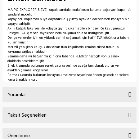
MAIPO EXPLORER SIEVE, kapalı sandalet maksimum koruma sağlayan kapalı bir
sandalet modelidir.
Yapay deri kaplamalı suya dayanıklı dış yüzey ayakları darbelerden koruyan bir
yapıya sahiptir.
Akıllı bağcık takviyesi ile kolayca giyilip çıkarılabilen bir özelliğe kavuşmuştur.
Entegre EVA iç taban sayesinde nem oluşumu en aza indirgenmiştir.
Denge ve konfor için en yüksek verimi sağlamak için hafif EVA köpük orta taban
kullanılmıştır.
Merrell yapışkan kauçuk dış taban tüm koşullarda zemine sıkıca tutunup
kavrama sağlayamaktadır.
Zemine daha iyi bağlanma için orta tabanda FLEXconnect çift yönlü esnek
oluklarla desteklenmiştir.
Bilek kısmında bulunan esnek yapı sayesinde ayağa tam olarak oturur ve
ayaktan çıkması engellenir.
Parmak ucunda bulunan koruyucu malzeme sayesinde önden gelecek darbelere
karşı tırnakları korur.
Yorumlar
Taksit Seçenekleri
Bu ürüne ilk yorumu siz yapın!
Önerileriniz
Yorum Yaz