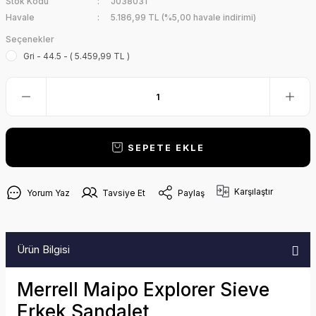
Stok Kodu
J038031
Havale
5.186,99 TL (%5,00 havale indirimi)
Seçenekler
Gri - 44.5 - ( 5.459,99 TL )
SEPETE EKLE
Karşılaştır
Yorum Yaz
Tavsiye Et
Paylaş
Ürün Bilgisi
Merrell Maipo Explorer Sieve
Erkek Sandalet