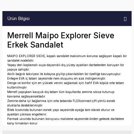
Ürün Bilgisi
Merrell Maipo Explorer Sieve
Erkek Sandalet
MAIPO EXPLORER SIEVE, kapalı sandalet maksimum koruma sağlayan kapalı bir
sandalet modelidir.
Yapay deri kaplamalı suya dayanıklı dış yüzey ayakları darbelerden koruyan bir
yapıya sahiptir.
Akıllı bağcık takviyesi ile kolayca giyilip çıkarılabilen bir özelliğe kavuşmuştur.
Entegre EVA iç taban sayesinde nem oluşumu en aza indirgenmiştir.
Denge ve konfor için en yüksek verimi sağlamak için hafif EVA köpük orta taban
kullanılmıştır.
Merrell yapışkan kauçuk dış taban tüm koşullarda zemine sıkıca tutunup
kavrama sağlayamaktadır.
Zemine daha iyi bağlanma için orta tabanda FLEXconnect çift yönlü esnek
oluklarla desteklenmiştir.
Bilek kısmında bulunan esnek yapı sayesinde ayağa tam olarak oturur ve
ayaktan çıkması engellenir.
Parmak ucunda bulunan koruyucu malzeme sayesinde önden gelecek darbelere
karşı tırnakları korur.