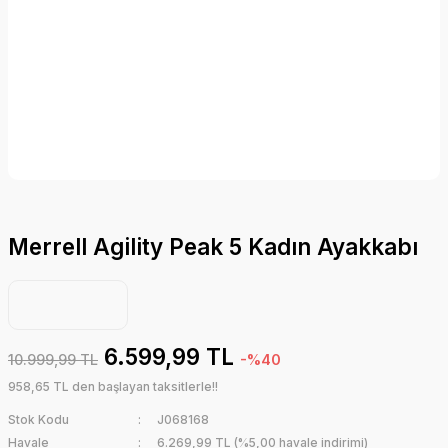
Merrell Agility Peak 5 Kadın Ayakkabı
6.599,99 TL
10.999,99 TL
-%40
958,65 TL den başlayan taksitlerle!!
Stok Kodu
J068168
Havale
6.269,99 TL (%5,00 havale indirimi)