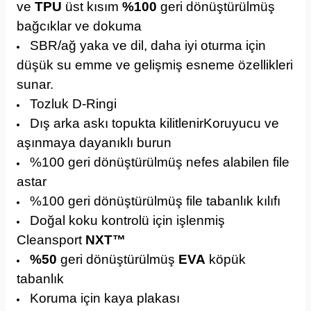
ve
TPU
üst kısım
%100
geri dönüştürülmüş
bağcıklar ve dokuma
SBR/ağ yaka ve dil, daha iyi oturma için
düşük su emme ve gelişmiş esneme özellikleri
sunar.
Tozluk D-Ringi
Dış arka askı topukta kilitlenirKoruyucu ve
aşınmaya dayanıklı burun
%100 geri dönüştürülmüş nefes alabilen file
astar
%100 geri dönüştürülmüş file tabanlık kılıfı
Doğal koku kontrolü için işlenmiş
Cleansport
NXT™
%50
geri dönüştürülmüş
EVA
köpük
tabanlık
Koruma için kaya plakası