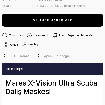
Stok Kodu
411052 CLBLWCBL
Havale
4.153,23 TL (%5,00 havale indirimi)
GELİNCE HABER VER
Yorum Yaz
Tavsiye Et
Fiyatı Düşünce Haber Ver
Karşılaştır
Paylaş
Hızlı Gönderi
Aynı Gün Kargo
Ürün Bilgisi
Mares X-Vision Ultra Scuba
Dalış Maskesi