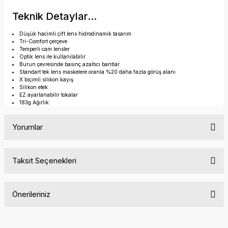
Teknik Detaylar...
Düşük hacimli çift lens hidrodinamik tasarım
Tri-Comfort çerçeve
Temperli cam lensler
Optik lens ile kullanılabilir
Burun çevresinde basınç azaltıcı bantlar
Standart tek lens maskelere oranla %20 daha fazla görüş alanı
X biçimli silikon kayış
Silikon etek
EZ ayarlanabilir tokalar
183g Ağırlık
Yorumlar
Taksit Seçenekleri
Bu ürüne ilk yorumu siz yapın!
Önerileriniz
Yorum Yaz
Bu ürünün fiyat bilgisi, resim, ürün açıklamalarında ve diğer