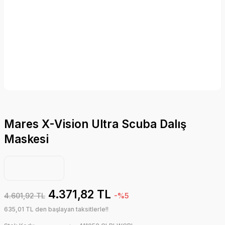
Mares X-Vision Ultra Scuba Dalış
Maskesi
4.371,82 TL
4.601,92 TL
-%5
635,01 TL den başlayan taksitlerle!!