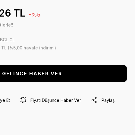
,26 TL
-%5
lerle!!
EBCL CL
 TL (%5,00 havale indirimi)
GELİNCE HABER VER
ye Et
Fiyatı Düşünce Haber Ver
Paylaş