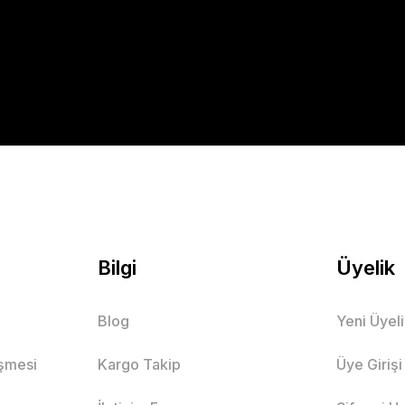
Gönder
Bilgi
Üyelik
Blog
Yeni Üyel
eşmesi
Kargo Takip
Üye Girişi