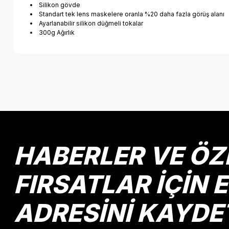
Silikon gövde
Standart tek lens maskelere oranla %20 daha fazla görüş alanı
Ayarlanabilir silikon düğmeli tokalar
300g Ağırlık
Bu ürünün fiyat bilgisi, resim, ürün açıklamalarında ve diğer k
Görüş ve önerileriniz için teşekkür ederiz.
Ürün resmi kalitesiz, bozuk veya görüntülenemiyor.
Ürün açıklamasında eksik bilgiler bulunuyor.
Ürün bilgilerinde hatalar bulunuyor.
HABERLER VE ÖZ
Ürün fiyatı diğer sitelerden daha pahalı.
Bu ürüne benzer farklı alternatifler olmalı.
FIRSATLAR İÇİN 
ADRESİNİ KAYDE