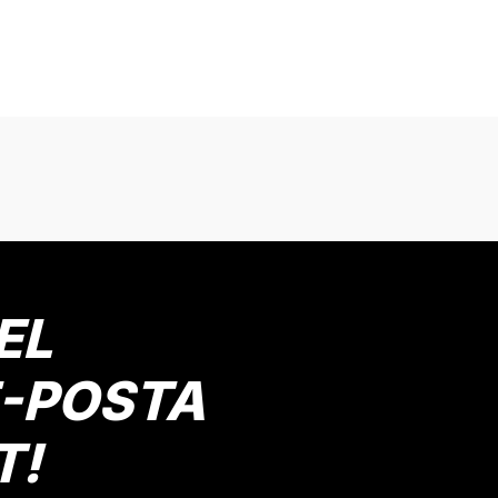
onularda yetersiz gördüğünüz noktaları öneri formunu kullanarak tarafımız
Bu ürüne ilk yorumu siz yapın!
Yorum Yaz
EL
E-POSTA
T!