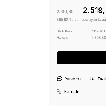
2.519
2.651,85 TL
365,92 TL den başlayan taksit
Stok Kodu
411246 
Havale
2.393,30
Yorum Yaz
Tavsi
Karşılaştır