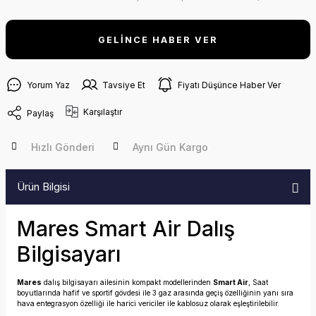
GELİNCE HABER VER
Yorum Yaz
Tavsiye Et
Fiyatı Düşünce Haber Ver
Karşılaştır
Paylaş
Hızlı Gönderi
Aynı Gün Kargo
Ürün Bilgisi
Mares Smart Air Dalış
Bilgisayarı
Mares
dalış bilgisayarı ailesinin kompakt modellerinden
Smart Air
, Saat
boyutlarında hafif ve sportif gövdesi ile 3 gaz arasında geçiş özelliğinin yanı sıra
hava entegrasyon özelliği ile harici vericiler ile kablosuz olarak eşleştirilebilir.