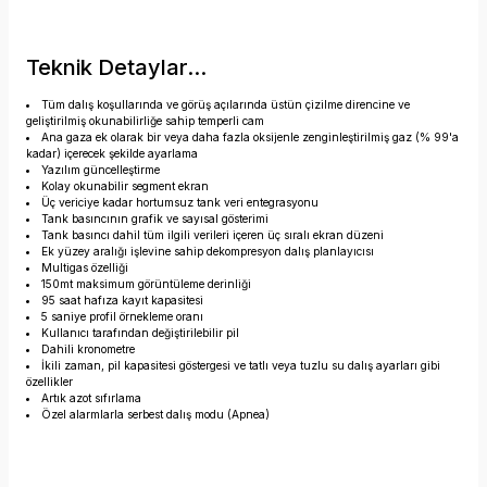
Teknik Detaylar...
Tüm dalış koşullarında ve görüş açılarında üstün çizilme direncine ve
geliştirilmiş okunabilirliğe sahip temperli cam
Ana gaza ek olarak bir veya daha fazla oksijenle zenginleştirilmiş gaz (% 99'a
kadar) içerecek şekilde ayarlama
Yazılım güncelleştirme
Kolay okunabilir segment ekran
Üç vericiye kadar hortumsuz tank veri entegrasyonu
Tank basıncının grafik ve sayısal gösterimi
Tank basıncı dahil tüm ilgili verileri içeren üç sıralı ekran düzeni
Ek yüzey aralığı işlevine sahip dekompresyon dalış planlayıcısı
Multigas özelliği
150mt maksimum görüntüleme derinliği
95 saat hafıza kayıt kapasitesi
5 saniye profil örnekleme oranı
Kullanıcı tarafından değiştirilebilir pil
Dahili kronometre
İkili zaman, pil kapasitesi göstergesi ve tatlı veya tuzlu su dalış ayarları gibi
özellikler
Artık azot sıfırlama
Özel alarmlarla serbest dalış modu (Apnea)