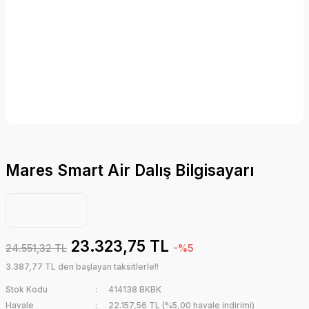
Mares Smart Air Dalış Bilgisayarı
23.323,75 TL
24.551,32 TL
-%5
3.387,77 TL den başlayan taksitlerle!!
Stok Kodu
414138 BKBK
Havale
22.157,56 TL (%5,00 havale indirimi)