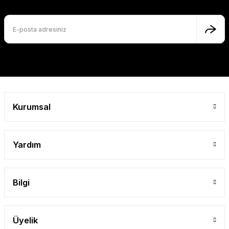
Ürün bilgilerinde hatalar bulunuyor.
Ürün fiyatı diğer sitelerden daha pahalı.
Bu ürüne benzer farklı alternatifler olmalı.
Gönder
Kurumsal
Yardım
Bilgi
Üyelik